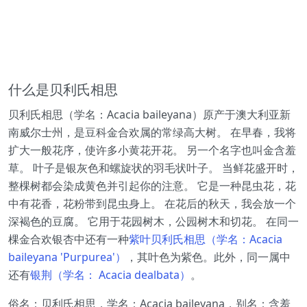
什么是贝利氏相思
贝利氏相思（学名：Acacia baileyana）原产于澳大利亚新
南威尔士州，是豆科金合欢属的常绿高大树。 在早春，我将
扩大一般花序，使许多小黄花开花。 另一个名字也叫金含羞
草。 叶子是银灰色和螺旋状的羽毛状叶子。 当鲜花盛开时，
整棵树都会染成黄色并引起你的注意。 它是一种昆虫花，花
中有花香，花粉带到昆虫身上。 在花后的秋天，我会放一个
深褐色的豆腐。 它用于花园树木，公园树木和切花。 在同一
棵金合欢银杏中还有一种
紫叶贝利氏相思（学名：Acacia
baileyana 'Purpurea'）
，其叶色为紫色。此外，同一属中
还有
银荆（学名： Acacia dealbata）
。
俗名：贝利氏相思，学名：Acacia baileyana，别名：含羞