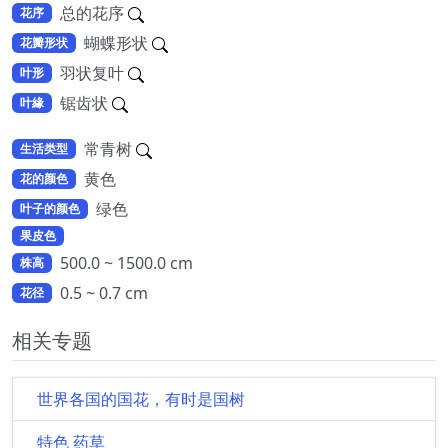
总的花序
花序
蝴蝶形状
花瓣形状
羽状复叶
叶形
锯齿状
叶緣
常青树
生活类型
黄色
花的颜色
绿色
叶子的颜色
果皮色
500.0 ~ 1500.0 cm
株高
0.5 ~ 0.7 cm
花径
相关专题
世界各国的国花，有时是国树
特色 药草