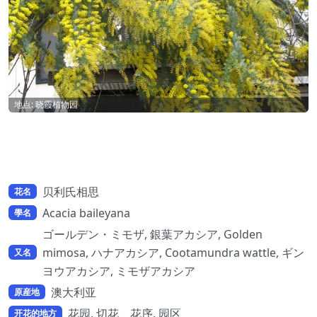
地点: 晓霞植物园
贝利氏相思
花名
Acacia baileyana
學名
ゴールデン・ミモザ, 銀葉アカシア, Golden
mimosa, ハナアカシア, Cootamundra wattle, ギン
又名
ヨウアカシア, ミモザアカシア
澳大利亚
原産地
花园, 切花、花序, 园区
开花的地方