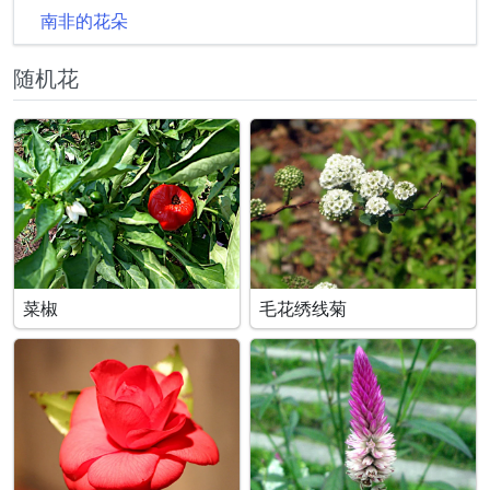
南非的花朵
随机花
菜椒
毛花绣线菊