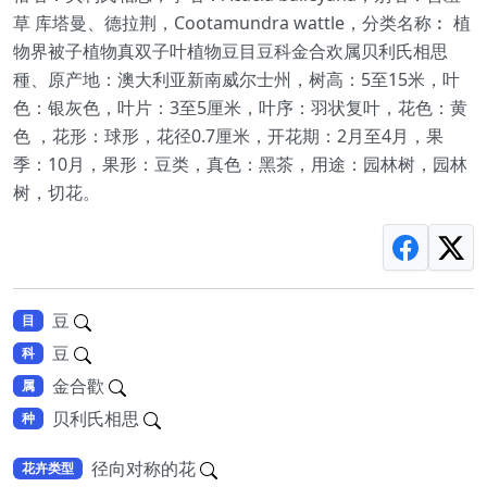
草 库塔曼、德拉荆，Cootamundra wattle，分类名称︰ 植
物界被子植物真双子叶植物豆目豆科金合欢属贝利氏相思
種、原产地：澳大利亚新南威尔士州，树高：5至15米，叶
色：银灰色，叶片：3至5厘米，叶序：羽状复叶，花色：黄
色 ，花形：球形，花径0.7厘米，开花期：2月至4月，果
季：10月，果形：豆类，真色：黑茶，用途：园林树，园林
树，切花。
豆
目
豆
科
金合歡
属
贝利氏相思
种
径向对称的花
花卉类型