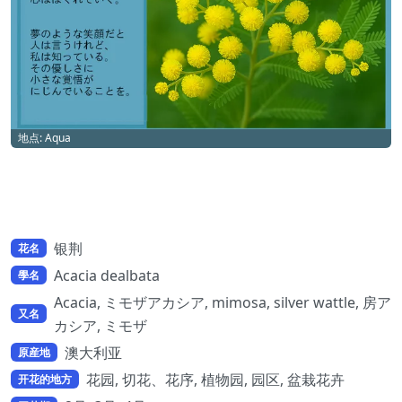
地点: Aqua
银荆
花名
Acacia dealbata
學名
Acacia, ミモザアカシア, mimosa, silver wattle, 房ア
又名
カシア, ミモザ
澳大利亚
原産地
花园, 切花、花序, 植物园, 园区, 盆栽花卉
开花的地方