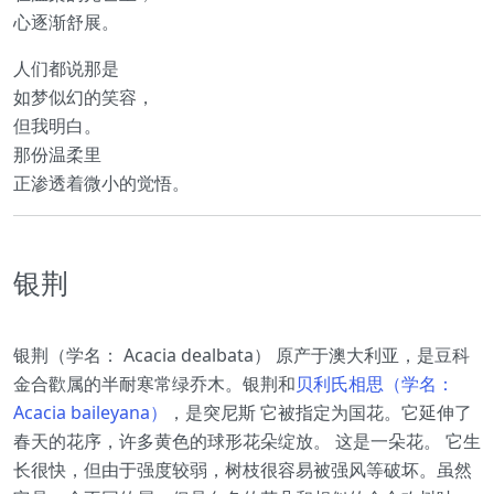
心逐渐舒展。
人们都说那是
如梦似幻的笑容，
但我明白。
那份温柔里
正渗透着微小的觉悟。
银荆
银荆（学名： Acacia dealbata） 原产于澳大利亚，是豆科
金合歡属的半耐寒常绿乔木。银荆和
贝利氏相思（学名：
Acacia baileyana）
，是突尼斯 它被指定为国花。它延伸了
春天的花序，许多黄色的球形花朵绽放。 这是一朵花。 它生
长很快，但由于强度较弱，树枝很容易被强风等破坏。虽然