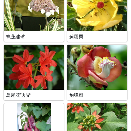
蝋蓮繍球
蓟罂粟
鳥尾花’边界’
炮弹树