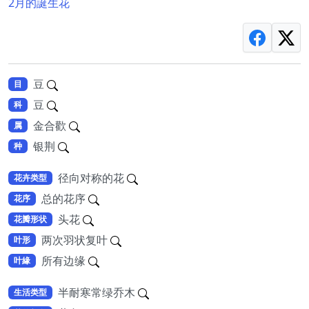
2月的誕生花
豆
目
豆
科
金合歡
属
银荆
种
径向对称的花
花卉类型
总的花序
花序
头花
花瓣形状
两次羽状复叶
叶形
所有边缘
叶緣
半耐寒常绿乔木
生活类型