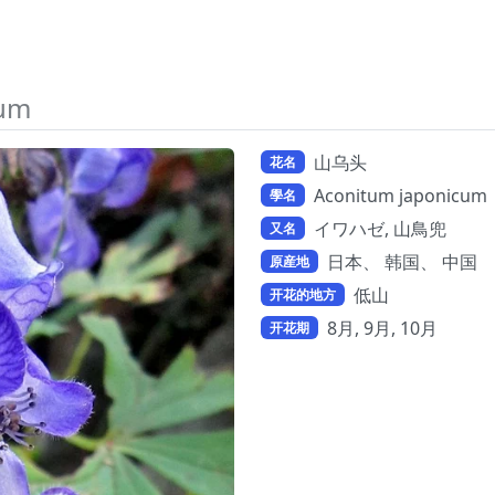
cum
山乌头
花名
Aconitum japonicum
學名
イワハゼ, 山鳥兜
又名
日本、 韩国、 中国
原産地
低山
开花的地方
8月, 9月, 10月
开花期