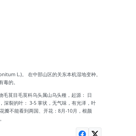
conitum L.)。 在中部山区的关东本机湿地变种。
是有毒的。
双子叶植物毛茛目毛茛科乌头属山乌头種，起源： 日
米，深裂的叶： 3-5 掌状，无气味，有光泽，叶
花瓣不能看到两国、开花：8月-10月，根颜
和。