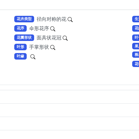
径向对称的花
花卉类型
生
伞形花序
花序
花
面具状花冠
花瓣形状
叶
果
手掌形状
叶形
株
叶緣
花