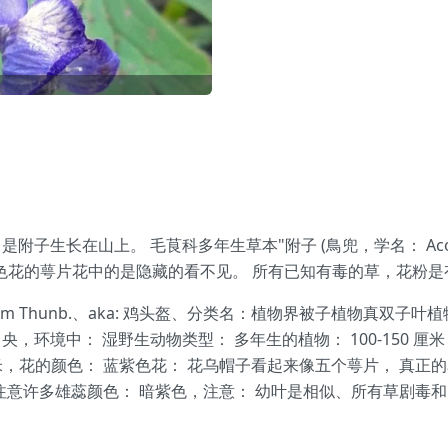
hunb.) 是附子生长在山上。 毛茛科多年生草本"附子 (鳥兜，学名： A
子紫色花的萼片花中的是隐藏的看不见。 所有已知有毒的草，花粉
nicum Thunb.、aka: 鸡头盔、分类名：植物界被子植物真
央，环境中： 湿野生动物类型： 多年生的植物： 100-150 厘
米，花的颜色： 蓝紫色花： 花乌帽子看起来像五个萼片， 真正的
目注意许多雄蕊颜色： 暗紫色，注意： 幼叶是相似、所有草剧毒