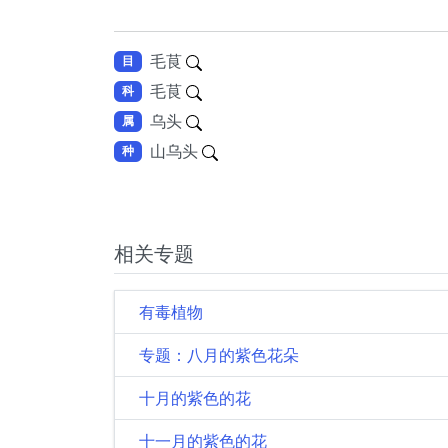
毛茛
目
毛茛
科
乌头
属
山乌头
种
相关专题
有毒植物
专题：八月的紫色花朵
十月的紫色的花
十一月的紫色的花