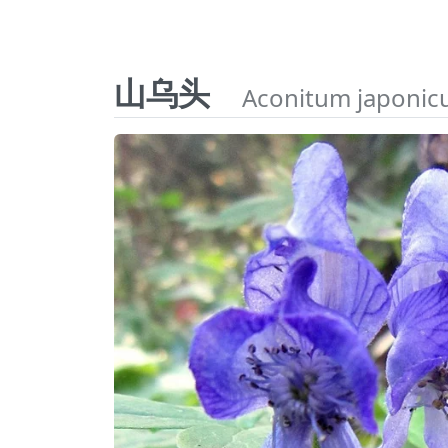
山乌头
Aconitum japoni