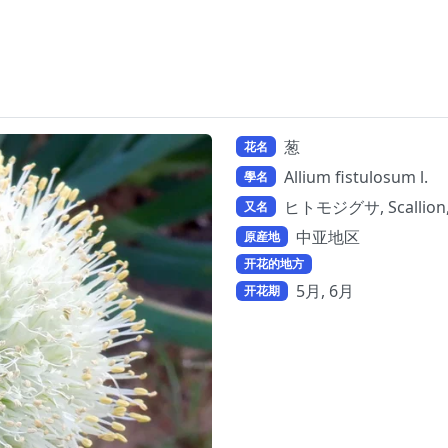
葱
花名
Allium fistulosum l.
學名
ヒトモジグサ, Scallio
又名
中亚地区
原産地
开花的地方
5月, 6月
开花期