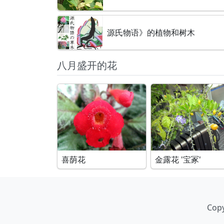
源氏物语》的植物和树木
八月盛开的花
喜荫花
金露花 '宝冢'
Copy