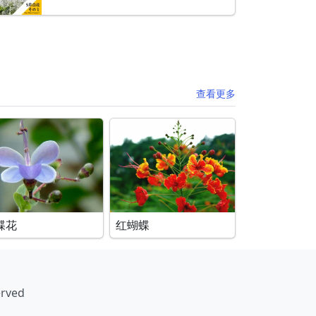
查看更多
蝶花
红蝴蝶
erved