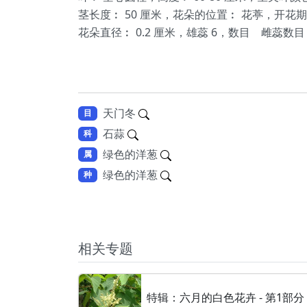
茎长度︰ 50 厘米，花朵的位置︰ 花葶，开花期
花朵直径︰ 0.2 厘米，雄蕊 6，数目 雌蕊数
天门冬
目
石蒜
科
绿色的洋葱
属
绿色的洋葱
种
相关专题
特辑：六月的白色花卉 - 第1部分