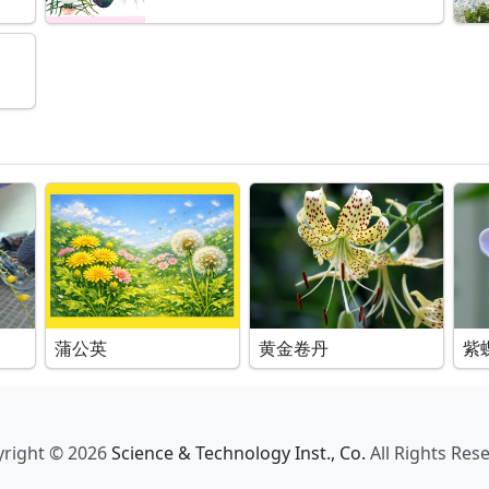
蒲公英
黄金卷丹
紫
right © 2026
Science & Technology Inst., Co.
All Rights Res