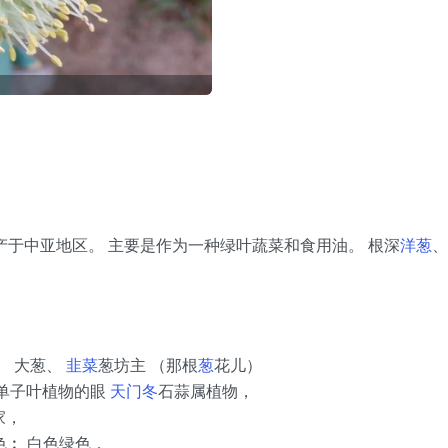
原产于中亚地区。 主要是作为一种绿叶蔬菜和食用油。 根深
洋葱
、
葱、 大葱、
韭菜
葱坊主 （那根
葱
花儿）
物单子叶植物的眼
天门冬
石蒜属植物，
家，
颜色︰ 白色绿色，