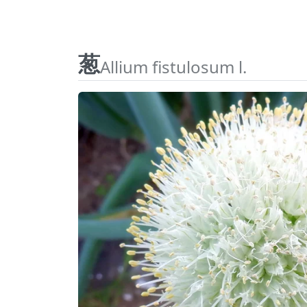
葱
Allium fistulosum l.