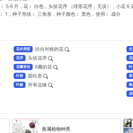
︰ 5-6 月，花︰ 白色，头状花序 （球形花序，无误），小花 6 
目︰ 1，种子形状︰ 三角形，种子颜色︰ 黑色，使用︰ 成分
径向对称的花
花卉类型
生
头状花序
花序
花
6瓣的花
花瓣形状
叶
圆柱形
叶形
果
所有边缘
叶緣
株
花
葱属植物种类