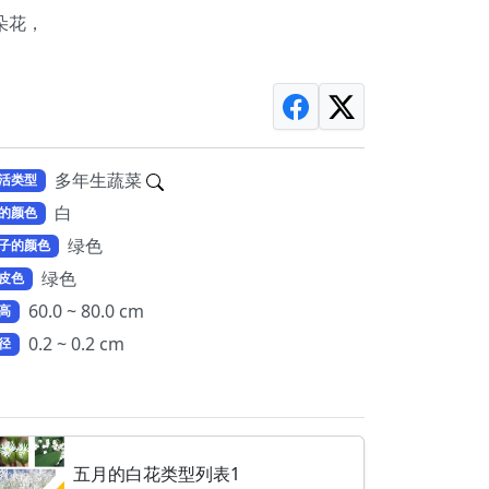
朵花，
多年生蔬菜
活类型
白
的颜色
绿色
子的颜色
绿色
皮色
60.0 ~ 80.0 cm
高
0.2 ~ 0.2 cm
径
五月的白花类型列表1