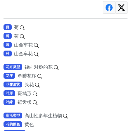
菊
目
菊
科
山金车花
属
山金车花
种
径向对称的花
花卉类型
单瓣花序
花序
头花
花瓣形状
斑鸠形
叶形
锯齿状
叶緣
高山性多年生植物
生活类型
黄色
花的颜色