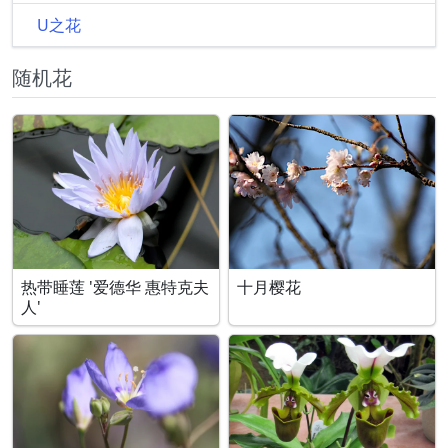
U之花
随机花
热带睡莲 '爱德华 惠特克夫
十月樱花
人'