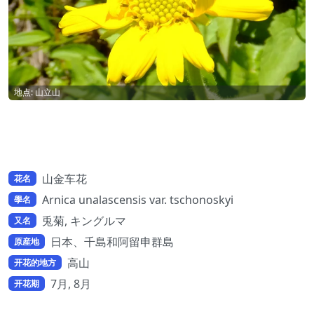
地点: 山立山
山金车花
花名
Arnica unalascensis var. tschonoskyi
學名
兎菊, キングルマ
又名
日本、千島和阿留申群島
原産地
高山
开花的地方
7月, 8月
开花期