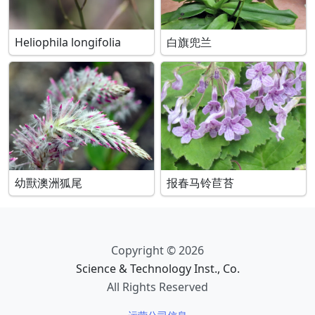
Heliophila longifolia
白旗兜兰
幼獸澳洲狐尾
报春马铃苣苔
Copyright © 2026
Science & Technology Inst., Co.
All Rights Reserved