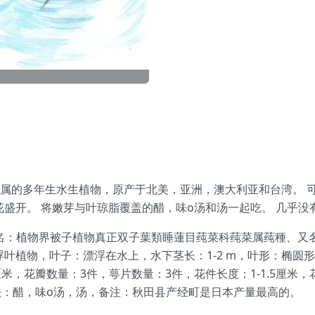
是莼菜科莼菜属的多年生水生植物，原产于北美，亚洲，澳大利亚和台湾
花盛开。 将嫩芽与叶琼脂覆盖的醋，味o汤和汤一起吃。 几乎
eri，分類名：植物界被子植物真正双子葉類睡蓮目莼菜科莼菜属莼種
叶植物，叶子：漂浮在水上，水下茎长：1-2 m，叶形：椭圆形，
，花瓣数量：3件，萼片数量：3件，花件长度：1-1.5厘米，花件宽
：醋，味o汤，汤，备注：秋田县产经町是日本产量最高的。