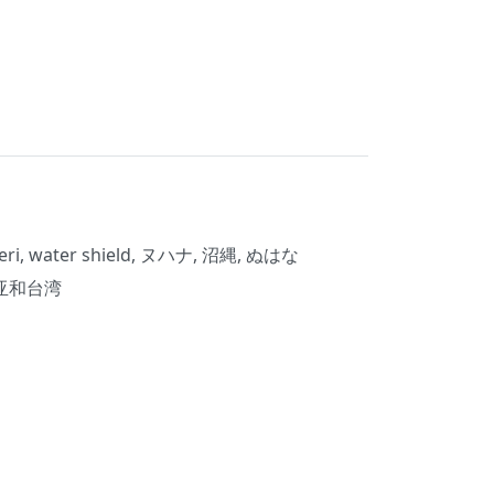
beri, water shield, ヌハナ, 沼縄, ぬはな
亚和台湾