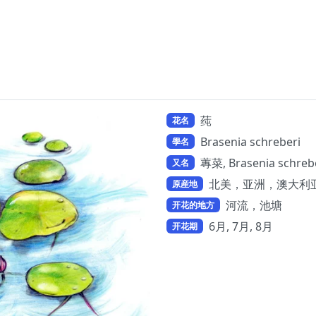
莼
花名
Brasenia schreberi
學名
蓴菜, Brasenia schre
又名
北美，亚洲，澳大利
原産地
河流，池塘
开花的地方
6月, 7月, 8月
开花期