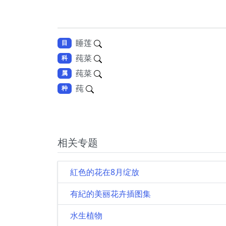
睡莲
目
莼菜
科
莼菜
属
莼
种
相关专题
紅色的花在8月绽放
有紀的美丽花卉插图集
水生植物