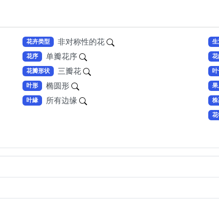
非对称性的花
花卉类型
生
单瓣花序
花序
花
三瓣花
花瓣形状
叶
椭圆形
叶形
果
所有边缘
叶緣
株
花