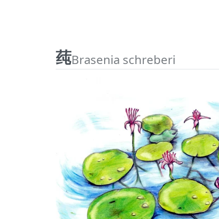
莼
Brasenia schreberi