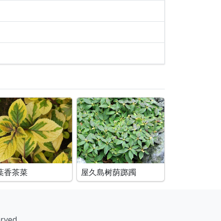
葉香茶菜
屋久島树荫踯躅
erved