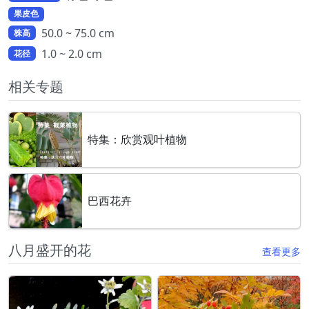
果皮色
50.0 ~ 75.0 cm
株高
1.0 ~ 2.0 cm
花径
相关专题
特集：欣赏观叶植物
巴西花卉
八月盛开的花
查看更多