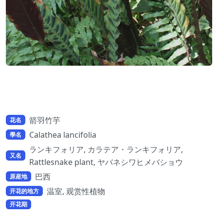
箭羽竹芋
花名
Calathea lancifolia
學名
ランキフォリア, カラテア・ランキフォリア,
又名
Rattlesnake plant, ヤバネシワヒメバショウ
巴西
原産地
温室, 观赏性植物
开花的地方
开花期