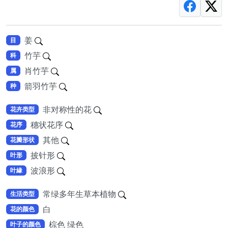
姜
目
竹芋
科
肖竹芋
属
箭羽竹芋
种
非对称性的花
花卉类型
穗状花序
花序
其他
花瓣形状
披针形
叶形
波浪形
叶緣
常绿多年生草本植物
生活类型
白
花的颜色
棕色 绿色
叶子的颜色