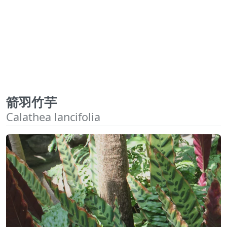
箭羽竹芋
Calathea lancifolia