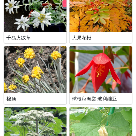
千岛火绒草
大果花楸
棉顶
球根秋海棠 玻利维亚