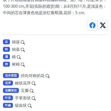
100-300 cm,开花(实际的观赏)期：从8月到11月,是浅蓝色：
中间的芯在薄黄色地是浓红葡萄酒,花径：5 cm.
锦葵
目
锦葵
科
棉
属
树棉
种
径向对称的花
花卉类型
梭状花序
花序
五瓣
花瓣形状
手掌形状
叶形
锯齿状
叶緣