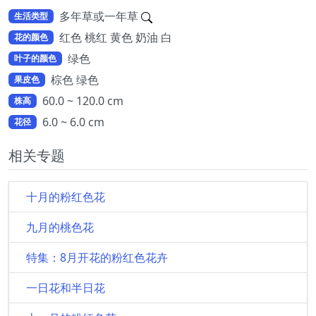
多年草或一年草
生活类型
红色 桃红 黄色 奶油 白
花的颜色
绿色
叶子的颜色
棕色 绿色
果皮色
60.0 ~ 120.0 cm
株高
6.0 ~ 6.0 cm
花径
相关专题
十月的粉红色花
九月的桃色花
特集：8月开花的粉红色花卉
一日花和半日花