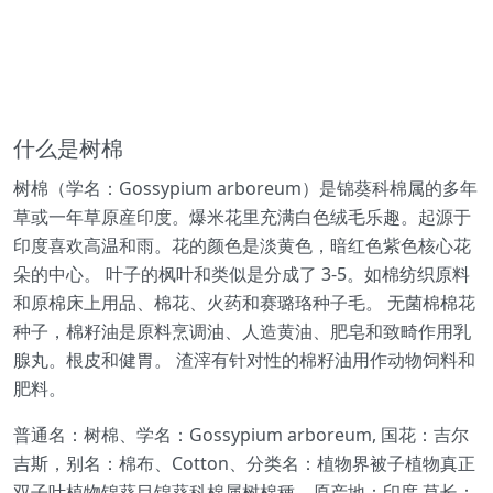
什么是树棉
树棉（学名：Gossypium arboreum）是锦葵科棉属的多年
草或一年草原産印度。爆米花里充满白色绒毛乐趣。起源于
印度喜欢高温和雨。花的颜色是淡黄色，暗红色紫色核心花
朵的中心。 叶子的枫叶和类似是分成了 3-5。如棉纺织原料
和原棉床上用品、棉花、火药和赛璐珞种子毛。 无菌棉棉花
种子，棉籽油是原料烹调油、人造黄油、肥皂和致畸作用乳
腺丸。根皮和健胃。 渣滓有针对性的棉籽油用作动物饲料和
肥料。
普通名：树棉、学名：Gossypium arboreum, 国花：吉尔
吉斯，别名：棉布、Cotton、分类名：植物界被子植物真正
双子叶植物锦葵目锦葵科棉属树棉種、原产地：印度,草长：