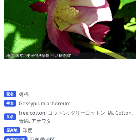
地点: 国立历史民俗博物馆 '生活植物园'
树棉
花名
Gossypium arboreum
學名
tree cotton, コットン, ツリーコットン, 綿, Cotton,
又名
青綿, アオワタ
印度
原産地
亚热带地区
开花的地方