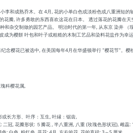
落叶広葉小李和成熟乔木。在 4月, 花的小单白色或淡粉色或八重洲短的轴4
的花瓣, 许多勇敢的东西喜欢这花在日本。 透过落花的花瓣在天空
品种和杂交制做的园艺产品。 明治时代的第一年, 从东京 染井 （
。 树皮成为樱餅 叶包和叶子或粗糙的木制工艺品和染料花盐作为幸运符
来纪念樱花已被选中, 在美国每年4月在华盛顿举行 "樱花节"。
瑰科樱花属,
的卵形或长方形、叶序：互生, 叶縁：锯齿,
二冠, 花瓣形状: ５瓣花 , 半八重洲, 八重 (玫瑰色形状冠), 雌蕊: 
色: 白色, 粉红色, 开花: 4月, 左右的花, 花的直径: 3～5 厘米,