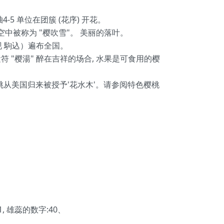
-5 单位在团簇 (花序) 开花。
中被称为 "樱吹雪"。 美丽的落叶。
现 駒込）遍布全国。
 "樱湯" 醉在吉祥的场合, 水果是可食用的樱
樱桃从美国归来被授予'花水木'。请参阅特色樱桃
1, 雄蕊的数字:40、