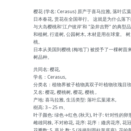
樱花 (学名: Cerasus) 原产于喜马拉雅, 
日本春花, 赏花在全国举行。 这就是为什么落下
与大岛樱桃和'江户彼岸'和 "染井吉野" 的典型
和植树, 行道树, 公园树木, 木材是用在球童
桃。
日本从美国到樱桃 (梅地丁) 被授予了一棵树苗
树品种。
共同名: 樱花,
学名：Cerasus,
分类名：植物界被子植物真双子叶植物玫瑰目玫
又名: 樱花, 樱桃树, 樱花, 樱桃 ,
产地: 喜马拉雅, 生活类型: 落叶広葉灌木,
樹高: 3～25 m、
叶子颜色: 绿色→红色 (秋天), 叶子: 针对性
雌雄同株, 不对称花, 花序: 花序：繖房花序, 花冠: 
花瓣数: 5, 萼片 数: 5 (连接到圆柱形底座), 花的颜