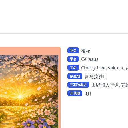
樱花
花名
Cerasus
學名
Cherry tree, sakur
又名
喜马拉雅山
原産地
田野和人行道, 花园
开花的地方
4月
开花期