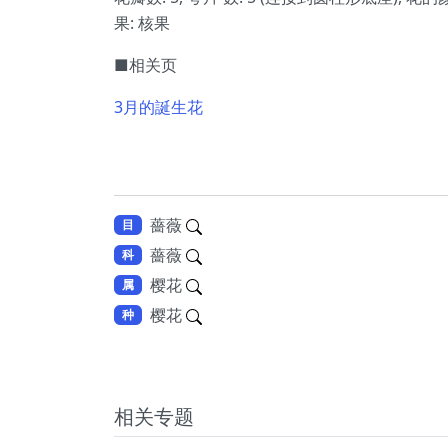
果: 核果
■相关页
3月的誕生花
薔薇
目
薔薇
科
樱花
属
樱花
种
相关专题