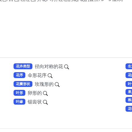
径向对称的花
花卉类型
生
伞形花序
花序
花
玫瑰形的
花瓣形状
叶
果
卵形的
叶形
株
锯齿状
叶緣
花