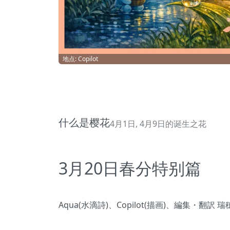
地点: Copilot
什么是樱花
4月1日, 4月9日的诞生之花
3月20日春分特别篇
Aqua(水滴詩)、Copilot(描画)、編集・翻訳 