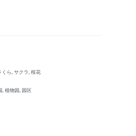
a, さくら, サクラ, 桜花
, 植物园, 园区