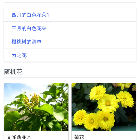
四月的白色花朵1
三月的白色花朵
樱桃树的清单
カ之花
随机花
文雀西並木
菊花