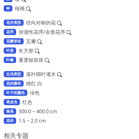
桜桃
种
径向对称的花
花卉类型
弥漫性花序/伞形花序
花序
五瓣
花瓣形状
长方形
叶形
重度锯齿状
叶緣
落叶阔叶灌木
生活类型
桃红 白
花的颜色
绿色
叶子的颜色
红色
果皮色
300.0 ~ 400.0 cm
株高
1.5 ~ 2.0 cm
花径
相关专题