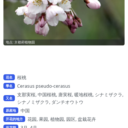
地点: 京都府植物园
桜桃
花名
Cerasus pseudo-cerasus
學名
支那実桜, 中国桜桃, 唐実桜, 暖地桜桃, シナミザクラ,
又名
シナノミザクラ, ダンチオウトウ
中国
原産地
花园, 果园, 植物园, 园区, 盆栽花卉
开花的地方
3月, 4月
开花期