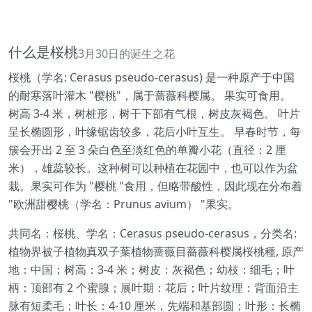
什么是桜桃
3月30日的诞生之花
桜桃（学名: Cerasus pseudo-cerasus) 是一种原产于中国
的耐寒落叶灌木 "樱桃"，属于蔷薇科樱属。 果实可食用。
树高 3-4 米，树桩形，树干下部有气根，树皮灰褐色。 叶片
呈长椭圆形，叶缘锯齿较多，花后小叶互生。 早春时节，每
簇会开出 2 至 3 朵白色至淡红色的单瓣小花（直径：2 厘
米），雄蕊较长。这种树可以种植在花园中，也可以作为盆
栽。果实可作为 "樱桃 "食用，但略带酸性，因此现在分布着
"欧洲甜樱桃（学名：Prunus avium） "果实。
共同名：桜桃、学名：Cerasus pseudo-cerasus，分类名:
植物界被子植物真双子葉植物蔷薇目薔薇科樱属桜桃種, 原产
地：中国；树高：3-4 米；树皮：灰褐色；幼枝：细毛；叶
柄：顶部有 2 个蜜腺；展叶期：花后；叶片纹理：背面沿主
脉有短柔毛；叶长：4-10 厘米，先端和基部圆；叶形：长椭