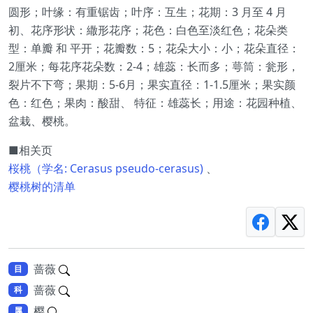
圆形；叶缘：有重锯齿；叶序：互生；花期：3 月至 4 月
初、花序形状：繖形花序；花色：白色至淡红色；花朵类
型：单瓣 和 平开；花瓣数：5；花朵大小：小；花朵直径：
2厘米；每花序花朵数：2-4；雄蕊：长而多；萼筒：瓮形，
裂片不下弯；果期：5-6月；果实直径：1-1.5厘米；果实颜
色：红色；果肉：酸甜、 特征：雄蕊长；用途：花园种植、
盆栽、樱桃。
■相关页
桜桃（学名: Cerasus pseudo-cerasus)
、
樱桃树的清单
蔷薇
目
蔷薇
科
樱
属