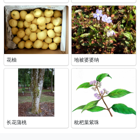
花柚
地被婆婆纳
长花蒲桃
枇杷葉紫珠