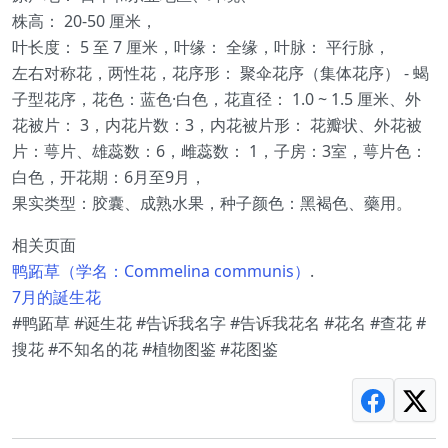
株高： 20-50 厘米，
叶长度： 5 至 7 厘米，叶缘： 全缘，叶脉： 平行脉，
左右对称花，两性花，花序形： 聚伞花序（集体花序） - 蝎
子型花序，花色：蓝色·白色，花直径： 1.0 ~ 1.5 厘米、外
花被片： 3，内花片数：3，内花被片形： 花瓣状、外花被
片：萼片、雄蕊数：6，雌蕊数： 1，子房：3室，萼片色：
白色，开花期：6月至9月，
果实类型：胶囊、成熟水果，种子颜色：黑褐色、藥用。
相关页面
鸭跖草（学名：Commelina communis）
.
7月的誕生花
#鸭跖草 #诞生花 #告诉我名字 #告诉我花名 #花名 #查花 #
搜花 #不知名的花 #植物图鉴 #花图鉴