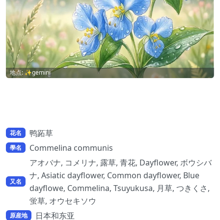
地点: ✨gemini
鸭跖草
花名
Commelina communis
學名
アオバナ, コメリナ, 露草, 青花, Dayflower, ボウシバ
ナ, Asiatic dayflower, Common dayflower, Blue
又名
dayflowe, Commelina, Tsuyukusa, 月草, つきくさ,
蛍草, オウセキソウ
日本和东亚
原産地