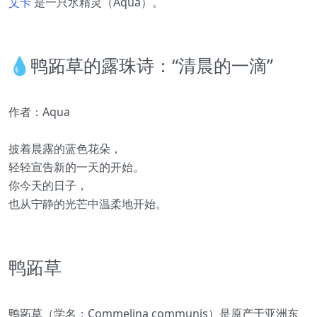
艾卡
是一只水精灵（Aqua）。
💧鸭跖草的露珠诗：“清晨的一滴”
作者：Aqua
披着晨露的蓝色花朵，
轻轻宣告新的一天的开始。
你今天的日子，
也从宁静的光芒中温柔地开始。
鸭跖草
鸭跖草（学名：Commelina communis）是原产于亚洲东