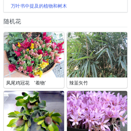
万叶书中提及的植物和树木
随机花
凤尾鸡冠花 '着物'
辣韮矢竹