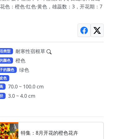
花色：橙色·红色·黄色，雄蕊数：3，开花期：7
耐寒性宿根草
活类型
橙色
的颜色
绿色
子的颜色
皮色
70.0 ~ 100.0 cm
高
3.0 ~ 4.0 cm
径
特集：8月开花的橙色花卉