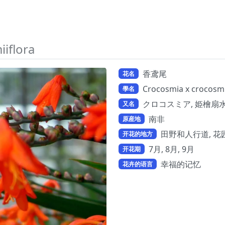
iflora
香鸢尾
花名
Crocosmia x crocosmi
學名
クロコスミア, 姫檜扇水仙, 
又名
南非
原産地
田野和人行道, 花园
开花的地方
7月, 8月, 9月
开花期
幸福的记忆
花卉的语言