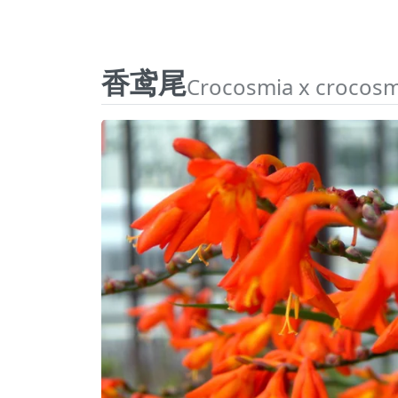
香鸢尾
Crocosmia x crocosmi