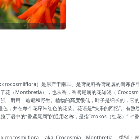
 x crocosmiiflora）是原产于南非、是鸢尾科香鸢尾属
育了花（Montbretia），也从香，香鸢尾属的花知晓（ Crocosmia ）。C
力强，耐用，逃避和野生。植物的高度很低，叶子是细长的，它
深橙色，并在每个花序朱红色的花朵。花语是“快乐的回忆”。有
语中的“香鸢尾属”的通用名称，是指“crokos（红花）” +“香
 crocosmiiflora 。aka: Crocosmia、Montbret