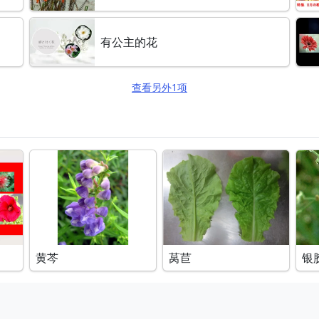
有公主的花
查看另外1项
黄芩
莴苣
银