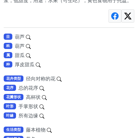
浆，低甜度，用途：水果（可生吃），黄色食物用于托盘。
葫芦
目
葫芦
科
甜瓜
属
厚皮甜瓜
种
径向对称的花
花卉类型
总的花序
花序
高杯状
花瓣形状
手掌形状
叶形
所有边缘
叶緣
藤本植物
生活类型