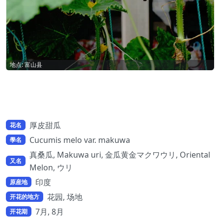
地点: 富山县
厚皮甜瓜
花名
Cucumis melo var. makuwa
學名
真桑瓜, Makuwa uri, 金瓜黄金マクワウリ, Oriental
又名
Melon, ウリ
印度
原産地
花园, 场地
开花的地方
7月, 8月
开花期