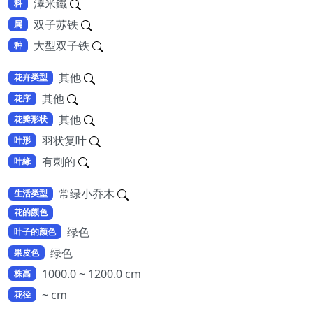
澤米鐵
科
双子苏铁
属
大型双子铁
种
其他
花卉类型
其他
花序
其他
花瓣形状
羽状复叶
叶形
有刺的
叶緣
常绿小乔木
生活类型
花的颜色
绿色
叶子的颜色
绿色
果皮色
1000.0 ~ 1200.0 cm
株高
~ cm
花径