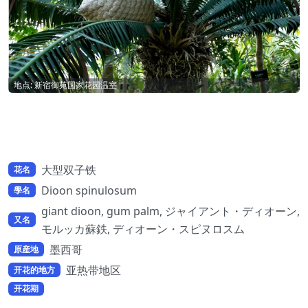
地点: 新宿御苑国家花园温室
大型双子铁
花名
Dioon spinulosum
學名
giant dioon, gum palm, ジャイアント・ディオーン,
又名
モルッカ蘇鉄, ディオーン・スピヌロスム
墨西哥
原産地
亚热带地区
开花的地方
开花期