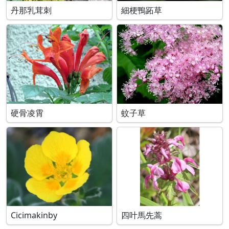
丹那乳茸刺
細梗鴨跖草
硬骨凌霄
蚊子草
Cicimakinby
四叶馬先蒿