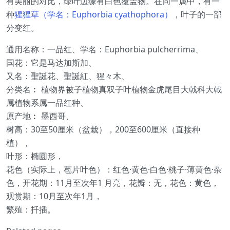
有美丽的对比，绿叶边缘有白色覆盖物。在同一属中，有一
种
猩猩草（学名：Euphorbia cyathophora）
，叶子的一部
分变红。
通用名称：一品红、学名：Euphorbia pulcherrima、
国花：它是马达加斯加、
又名：聖誕花、聖誕紅、猩々木、
分类名︰ 植物界被子植物真双子叶植物金虎尾目大戟科大戟
属植物系属一品红种、
原产地︰ 墨西哥、
树高：30至50厘米（盆栽），200至600厘米（直接种
植），
叶形：椭圆形，
花色（实际上，苞片叶色）：红色·黄色·白色·桃子·薄黄色·杂
色，开花期：11月至次年1 月亮，花瓣：无，花色：黄色，
观赏期：10月至次年1月，
繁殖：扦插。