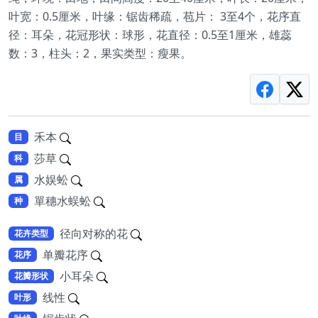
叶宽：0.5厘米，叶缘：锯齿稀疏，苞片： 3至4个，花序直
径：耳朵，花冠形状：球形，花直径：0.5至1厘米，雄蕊
数：3，柱头：2，果实类型：瘦果。
禾本
目
莎草
科
水娱蚣
属
單穗水蜈蚣
种
径向对称的花
花卉类型
单瓣花序
花序
小耳朵
花瓣形状
线性
叶形