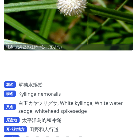
地点: 威美亚奥杜邦中心 （瓦胡岛）
單穗水蜈蚣
花名
Kyllinga nemoralis
學名
白玉カヤツリグサ, White kyllinga, White water
又名
sedge, whitehead spikesedge
太平洋岛屿和冲绳
原産地
田野和人行道
开花的地方