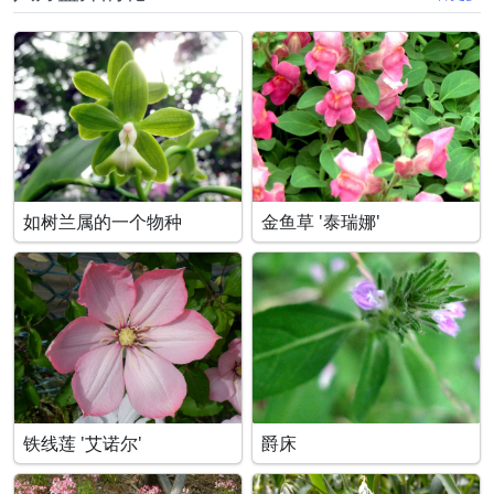
如树兰属的一个物种
金鱼草 '泰瑞娜'
铁线莲 '艾诺尔'
爵床