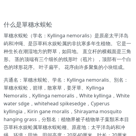
什么是單穗水蜈蚣
單穗水蜈蚣（学名：Kyllinga nemoralis）是原産太平洋岛
屿和冲绳、是莎草科水娱蚣属的非抗寒多年生植物。 它是一
种生长在潮湿地方的野草，如田地。 直立杆的横截面是三角
形。 茎的顶端有三个细长的线形叶（苞片），顶部有一个白
色的球形花序。 叶子扁平。 花序由许多聚集的小块组成。
共通名：單穗水蜈蚣、学名：Kyllinga nemoralis、別名：
單穗水蜈蚣，箭球，散寒草，姜牙草、Kyllinga
Nemoralis，Kyllinga nemoralis，White kyllinga，White
water sdge，whitehead spikesedge，Cyperus
kyllingia，Kirin gane moralis，Shirayama mosquito
hanging grass，分類名：植物界被子植物単子葉類禾本目
莎草科水娱蚣属單穗水蜈蚣種、原産地：太平洋岛屿和冲
绳，环境：田地，田间高度：20至40厘米，叶长：20厘米，