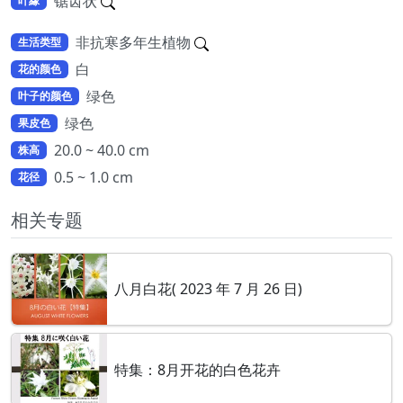
锯齿状
叶緣
非抗寒多年生植物
生活类型
白
花的颜色
绿色
叶子的颜色
绿色
果皮色
20.0 ~ 40.0 cm
株高
0.5 ~ 1.0 cm
花径
相关专题
八月白花( 2023 年 7 月 26 日)
特集：8月开花的白色花卉