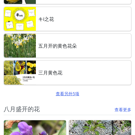
キi之花
五月开的黄色花朵
三月黄色花
查看另外5项
八月盛开的花
查看更多