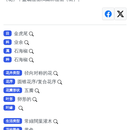
金虎尾
目
业余
科
石海椒
属
石海椒
种
径向对称的花
花卉类型
圆锥花序/复合花序
花序
五瓣
花瓣形状
卵形的
叶形
叶緣
常綠闊葉灌木
生活类型
黄色
花的颜色