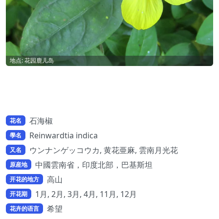
地点: 花园鹿儿岛
石海椒
花名
Reinwardtia indica
學名
ウンナンゲッコウカ, 黄花亜麻, 雲南月光花
又名
中國雲南省，印度北部，巴基斯坦
原産地
高山
开花的地方
1月, 2月, 3月, 4月, 11月, 12月
开花期
希望
花卉的语言