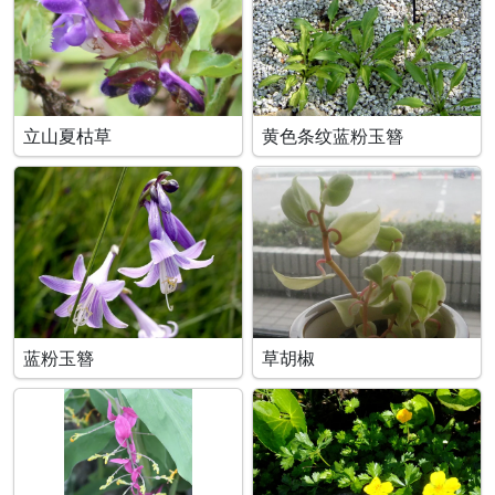
立山夏枯草
黄色条纹蓝粉玉簪
蓝粉玉簪
草胡椒