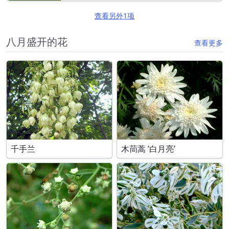
查看另外1项
八月盛开的花
查看更多
千手兰
木茼蒿 ’白月亮’