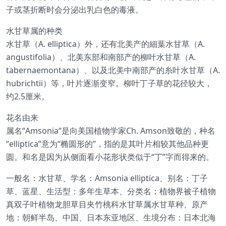
子或茎折断时会分泌出乳白色的毒液。
水甘草属的种类
水甘草（A. elliptica）外，还有北美产的細葉水甘草（A.
angustifolia）、北美东部和南部产的柳叶水甘草（A.
tabernaemontana）、以及北美中南部产的糸叶水甘草（A.
hubrichtii）等，叶片逐渐变窄。柳叶丁子草的花径较大，
约2.5厘米。
花名由来
属名“Amsonia“是向美国植物学家Ch. Amson致敬的，种名
“elliptica”意为“椭圆形的”，指的是其叶片相较其他品种更
圆。和名是因为从侧面看小花形状类似于“丁”字而得来的。
一般名：水甘草、学名：Amsonia elliptica、别名：丁子
草、蓝星、生活型：多年生草本、分类名：植物界被子植物
真双子叶植物龙胆草目夹竹桃科水甘草属水甘草种、原产
地：朝鲜半岛、中国、日本东亚地区、生境分布：日本北海