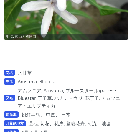
地点: 富山县植物园
水甘草
花名
Amsonia elliptica
學名
アムソニア, Amsonia, ブルースター, Japanese
Bluestar, 丁子草, ハナチョウジ, 花丁子, アムソニ
又名
ア・エリプティカ
朝鲜半岛、 中国、 日本
原産地
湿地, 切花、花序, 盆栽花卉, 河流，池塘
开花的地方