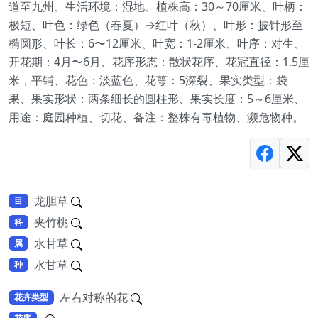
道至九州、生活环境：湿地、植株高：30～70厘米、叶柄：
极短、叶色：绿色（春夏）→红叶（秋）、叶形：披针形至
椭圆形、叶长：6〜12厘米、叶宽：1-2厘米、叶序：对生、
开花期：4月〜6月、花序形态：散状花序、花冠直径：1.5厘
米，平铺、花色：淡蓝色、花萼：5深裂、果实类型：袋
果、果实形状：两条细长的圆柱形、果实长度：5～6厘米、
用途：庭园种植、切花、备注：整株有毒植物、濒危物种。
龙胆草
目
夹竹桃
科
水甘草
属
水甘草
种
左右对称的花
花卉类型