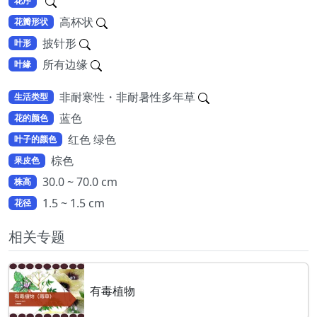
花序
高杯状
花瓣形状
披针形
叶形
所有边缘
叶緣
非耐寒性・非耐暑性多年草
生活类型
蓝色
花的颜色
红色 绿色
叶子的颜色
棕色
果皮色
30.0 ~ 70.0 cm
株高
1.5 ~ 1.5 cm
花径
相关专题
有毒植物