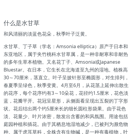
什么是水甘草
和风清丽的淡蓝色花朵，秋季叶子泛黄。
水甘草、丁子草（学名：Amsonia elliptica）原产于日本和
东亚地区，属于夹竹桃科水甘草属，是一种非耐寒和非耐热
的多年生草本植物。又名花丁子、Amsonia或Japanese
Bluestar。在日本，它生长在北海道至九州的湿地。植株高
30～70厘米，茎直立。叶子呈披针形至椭圆形，对生排列，
春夏季呈绿色，秋季变黄。4月至6月，从花茎上延伸出散生
的花序，每个花序约有3～10朵花，花径约1.5厘米，花色淡
蓝，花瓣平开。花冠呈星形，从侧面看呈现出五裂的丁字形
状。花后结出两个约5厘米长的细长圆柱形袋果。由于花色
淡、花量少、叶片浓密，散发出含蓄的和风氛围。用途包括
庭园种植和插花。由于其栖息地湿地减少，已被列为濒危物
种。属于虎耳草科，全株含有生物碱，是一种有毒植物，叶