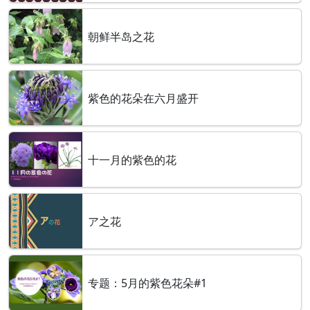
朝鲜半岛之花
紫色的花朵在六月盛开
十一月的紫色的花
ア之花
专题：5月的紫色花朵#1