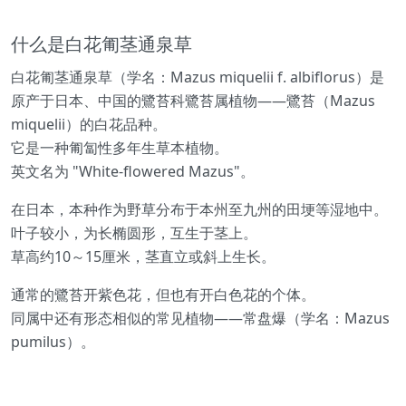
什么是白花匍茎通泉草
白花匍茎通泉草（学名：Mazus miquelii f. albiflorus）是
原产于日本、中国的鷺苔科鷺苔属植物——鷺苔（Mazus
miquelii）的白花品种。
它是一种匍匐性多年生草本植物。
英文名为 "White-flowered Mazus"。
在日本，本种作为野草分布于本州至九州的田埂等湿地中。
叶子较小，为长椭圆形，互生于茎上。
草高约10～15厘米，茎直立或斜上生长。
通常的鷺苔开紫色花，但也有开白色花的个体。
同属中还有形态相似的常见植物——常盘爆（学名：Mazus
pumilus）。