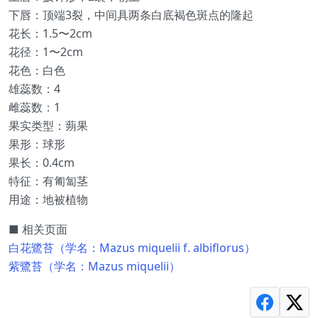
下唇：顶端3裂，中间具两条白底褐色斑点的隆起
花长：1.5〜2cm
花径：1〜2cm
花色：白色
雄蕊数：4
雌蕊数：1
果实类型：蒴果
果形：球形
果长：0.4cm
特征：有匍匐茎
用途：地被植物
■ 相关页面
白花鷺苔（学名：Mazus miquelii f. albiflorus）
紫鷺苔（学名：Mazus miquelii）