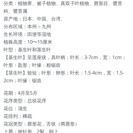
分类：植物界、被子植物、真双子叶植物、唇形目、鷺苔
科、鷺苔属
原产地：日本、中国、台湾、
分布区域：本州～九州
生长环境：田埂等湿地
植株高度：10〜15厘米
叶型：基生叶和茎生叶
【基生叶】呈莲座状，具叶柄；叶长：3-7cm，宽：1cm；
叶形：匙形；叶缘：粗锯齿
【茎生叶】较短；叶形：卵形；叶长：1.5-4cm，宽：1.5-
2cm；叶缘：锯齿
花期：4月至5月
花序类型：总状花序
花位：顶生
花排列：稀疏
花冠类型：唇形花，舌状（两唇形）
上唇：披针形，2裂，朝上