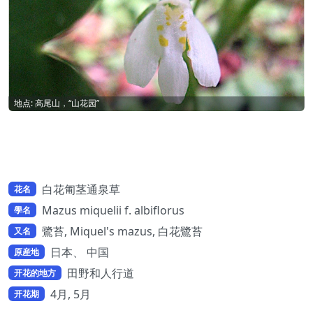
地点: 高尾山，“山花园”
白花匍茎通泉草
花名
Mazus miquelii f. albiflorus
學名
鷺苔, Miquel's mazus, 白花鷺苔
又名
日本、 中国
原産地
田野和人行道
开花的地方
4月, 5月
开花期