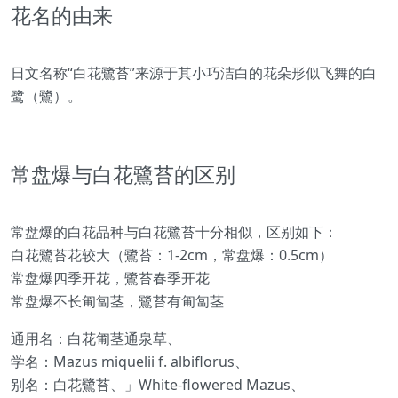
花名的由来
日文名称“白花鷺苔”来源于其小巧洁白的花朵形似飞舞的白
鹭（鷺）。
常盘爆与白花鷺苔的区别
常盘爆的白花品种与白花鷺苔十分相似，区别如下：
白花鷺苔花较大（鷺苔：1-2cm，常盘爆：0.5cm）
常盘爆四季开花，鷺苔春季开花
常盘爆不长匍匐茎，鷺苔有匍匐茎
通用名：白花匍茎通泉草、
学名：Mazus miquelii f. albiflorus、
别名：白花鷺苔、」White-flowered Mazus、