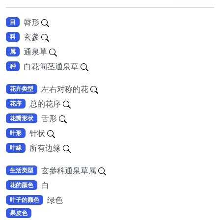
脣形
目
玄參
科
通泉草
属
白花匍茎通泉草
种
左右对称的花
花卉类型
总的花序
花序
舌形
花瓣形状
针状
叶形
所有边缘
叶緣
玄參科通泉草属
生活类型
白
花的颜色
绿色
叶子的颜色
果皮色