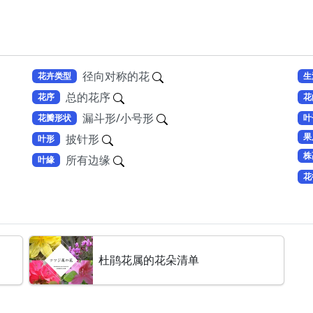
径向对称的花
花卉类型
生
总的花序
花序
花
漏斗形/小号形
花瓣形状
叶
果
披针形
叶形
株
所有边缘
叶緣
花
杜鹃花属的花朵清单