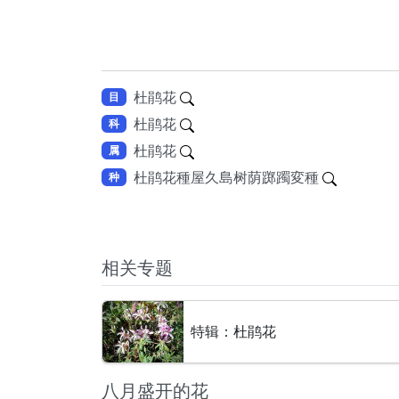
杜鹃花
目
杜鹃花
科
杜鹃花
属
杜鹃花種屋久島树荫踯躅変種
种
相关专题
特辑：杜鹃花
八月盛开的花