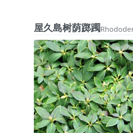
屋久島树荫踯躅
Rhododend