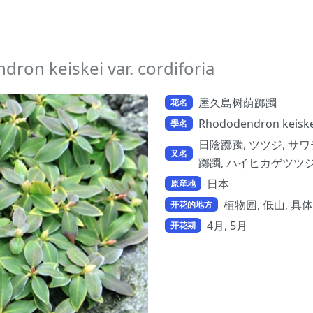
ron keiskei var. cordiforia
屋久島树荫踯躅
花名
Rhododendron keiskei 
學名
日陰躑躅, ツツジ, サワテラシ
又名
躑躅, ハイヒカゲツツ
日本
原産地
植物园, 低山, 具
开花的地方
4月, 5月
开花期