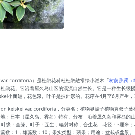
i var. cordiforia）是杜鹃花科杜杜鹃敵常绿小灌木「
树荫踯躅（学名：
科杜鹃花。它沿着屋久岛山区的溪流自然生长。它是一种生长缓
oria）比R. keiskei小而短，花色深。叶子是披針形的。花序在4月
n keiskei var. cordiforia，分类名：植物界被子
地：日本（屋久岛、雾岛）特有、分布：沿着屋久岛和雾岛的山涧
，叶缘：全缘、叶子：互生，辐射对称，合生花；花径：3厘米；
蕊数：1，雄蕊数：10；果实类型：蒴果；用途：盆栽或盆景。