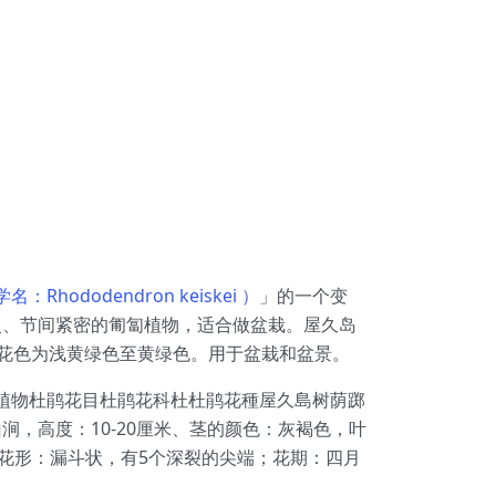
Rhododendron keiskei ）
」的一个变
慢、节间紧密的匍匐植物，适合做盆栽。屋久岛
至6月产生，花色为浅黄绿色至黄绿色。用于盆栽和盆景。
植物真双子葉植物杜鹃花目杜鹃花科杜杜鹃花種屋久島树荫踯
，高度：10-20厘米、茎的颜色：灰褐色，叶
花形：漏斗状，有5个深裂的尖端；花期：四月