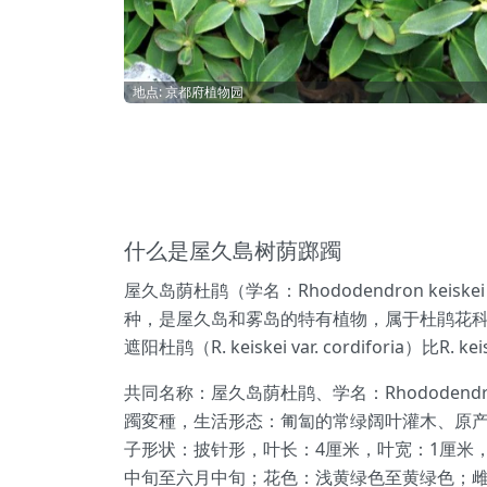
地点: 京都府植物园
什么是屋久島树荫踯躅
屋久岛荫杜鹃（学名：Rhododendron keiske
种，是屋久岛和雾岛的特有植物，属于杜鹃花
遮阳杜鹃（R. keiskei var. cordif
共同名称：屋久岛荫杜鹃、学名：Rhododendro
躅変種，生活形态：匍匐的常绿阔叶灌木、原产
子形状：披针形，叶长：4厘米，叶宽：1厘米
中旬至六月中旬；花色：浅黄绿色至黄绿色；雌