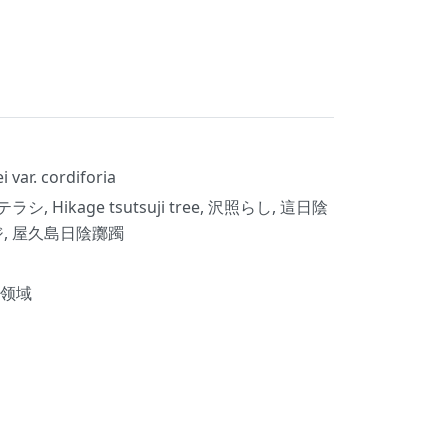
var. cordiforia
, Hikage tsutsuji tree, 沢照らし, 這日陰
ジ, 屋久島日陰躑躅
体领域