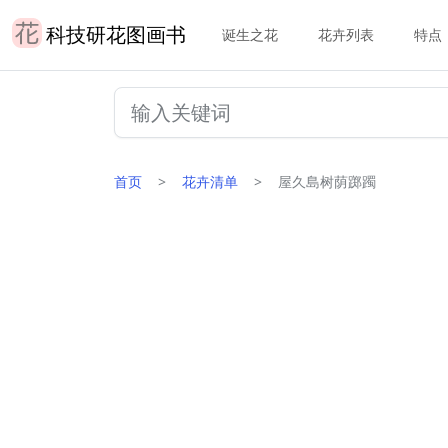
科技研花图画书
诞生之花
花卉列表
特点
首页
花卉清单
屋久島树荫踯躅