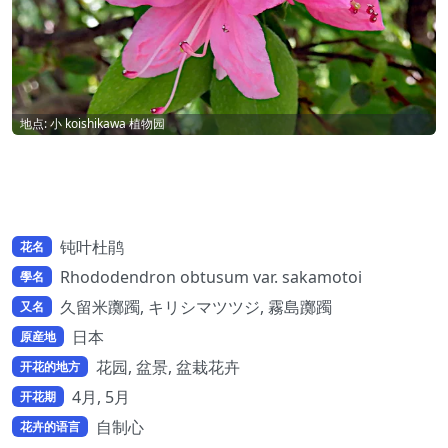
地点: 小 koishikawa 植物园
钝叶杜鹃
花名
Rhododendron obtusum var. sakamotoi
學名
久留米躑躅, キリシマツツジ, 霧島躑躅
又名
日本
原産地
花园, 盆景, 盆栽花卉
开花的地方
4月, 5月
开花期
自制心
花卉的语言