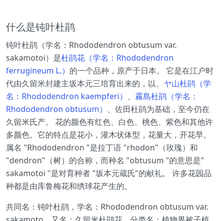
什么是钝叶杜鹃
钝叶杜鹃（学名：Rhododendron obtusum var.
sakamotoi）是
杜鹃花（学名：Rhododendron
ferrugineum L.）
的一个品种，原产于日本。 它是在江户时
代由久留米封建主坂本元三培育出来的，以、
ヤ山杜鹃（学
名：Rhododendron kaempferi）
、
霧島杜鹃（学名：
Rhododendron obtusum）
、佐田杜鹃为基础，至今仍在
久留米氏产。 花的颜色有红色、白色、桃色、紫色和其他许
多颜色。它的特点是花小，灌木状体型，花量大，开花早。
属名 "Rhododendron "是拉丁语 "rhodon"（玫瑰）和
"dendron"（树）的合称，而种名 "obtusum "的意思是"
sakamotoi "是对育种者 "坂本元蔵氏"的献礼。 许多花园品
种都是由库鲁梅花和绣球花产生的。
共同名：钝叶杜鹃，学名：Rhododendron obtusum var.
sakamoto、又名：久留米杜鹃花、分类名：植物界被子植