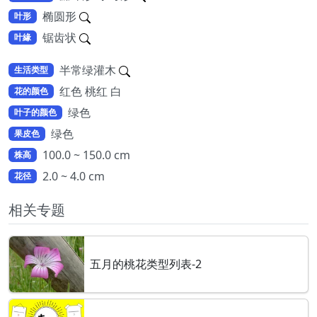
椭圆形
叶形
锯齿状
叶緣
半常绿灌木
生活类型
红色 桃红 白
花的颜色
绿色
叶子的颜色
绿色
果皮色
100.0 ~ 150.0 cm
株高
2.0 ~ 4.0 cm
花径
相关专题
五月的桃花类型列表-2