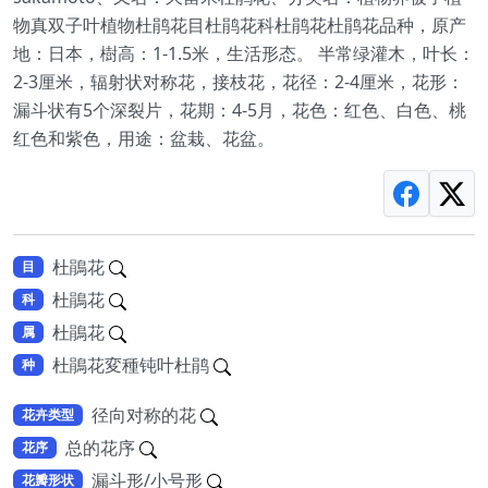
物真双子叶植物杜鹃花目杜鹃花科杜鹃花杜鹃花品种，原产
地：日本，樹高：1-1.5米，生活形态。 半常绿灌木，叶长：
2-3厘米，辐射状对称花，接枝花，花径：2-4厘米，花形：
漏斗状有5个深裂片，花期：4-5月，花色：红色、白色、桃
红色和紫色，用途：盆栽、花盆。
杜鵑花
目
杜鵑花
科
杜鵑花
属
杜鵑花変種钝叶杜鹃
种
径向对称的花
花卉类型
总的花序
花序
漏斗形/小号形
花瓣形状