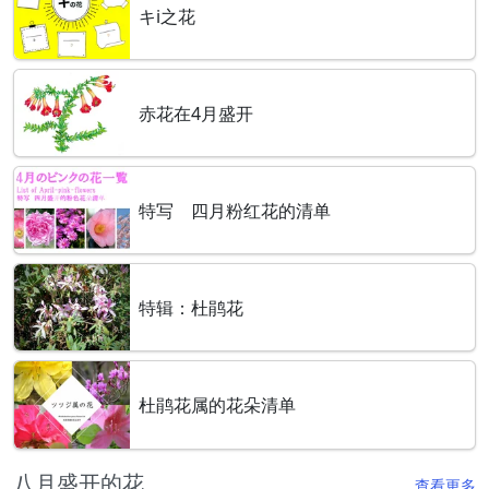
キi之花
赤花在4月盛开
特写 四月粉红花的清单
特辑：杜鹃花
杜鹃花属的花朵清单
八月盛开的花
查看更多