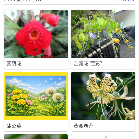
喜荫花
金露花 '宝冢'
蒲公英
黄金卷丹