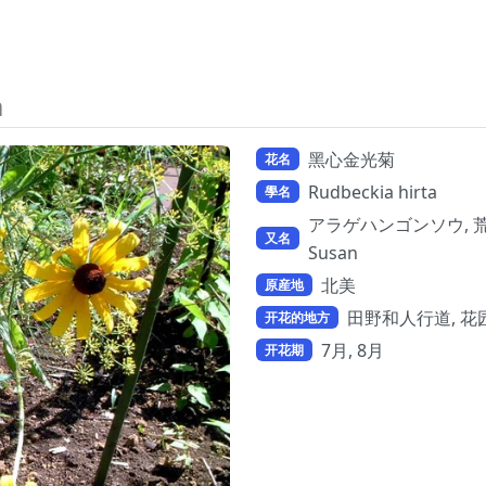
a
黑心金光菊
花名
Rudbeckia hirta
學名
アラゲハンゴンソウ, 荒毛反魂草
又名
Susan
北美
原産地
田野和人行道, 花
开花的地方
7月, 8月
开花期