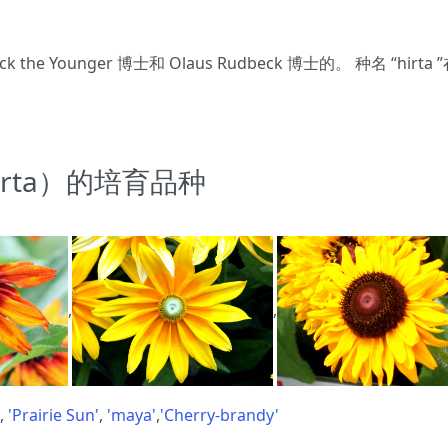
beck the Younger 博士和 Olaus Rudbeck 博士的。 种名 
hirta）的培育品种
,
,
,
'Prairie Sun'
,
'maya'
,
'Cherry-brandy'