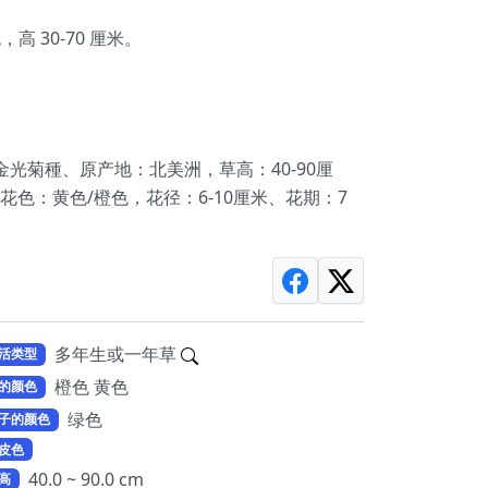
，高 30-70 厘米。
金光菊種、原产地：北美洲，草高：40-90厘
花色：黄色/橙色，花径：6-10厘米、花期：7
。
多年生或一年草
活类型
橙色 黄色
的颜色
绿色
子的颜色
皮色
40.0 ~ 90.0 cm
高