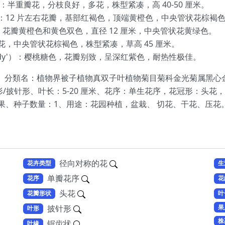
safari'）：半重瓣花，分枝良好，多花，株型紧凑，高 40-50 厘米。
uccino'）：12 片左右花瓣，基部红褐色，顶端黄橙色，中央管状花棕褐色
ie Sun'）：花瓣黄橙色和黄色双色，直径 12 厘米，中央管状花黄绿色。
：黄色重瓣花，中央管状花棕褐色，株型紧凑，草高 45 厘米。
rry Brandy'）：樱桃糖色，花瓣别致，呈深红紫色，耐热性极佳。
hirta、分類名：植物界被子植物真双子叶植物菊目菊科金光菊属黑心
形/披针形、叶长：5-20 厘米、花序：单生花序，花冠形：头花，
果、种子数量：1、用途：花园种植，盆栽、 切花、干花、压花
径向对称的花
花卉类型
生
单瓣花序
花序
花
头花
花瓣形状
叶
果
披针形
叶形
株
锯齿状
叶緣