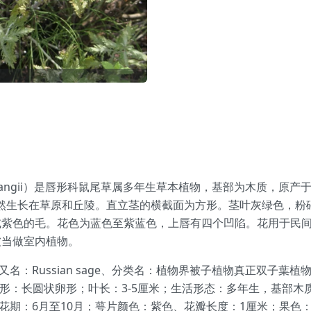
lvia yangii）是唇形科鼠尾草属多年生草本植物，基部为木质，
。在它的原生地，它自然生长在草原和丘陵。直立茎的横截面为方形。茎叶灰
或紫色的毛。花色为蓝色至紫蓝色，上唇有四个凹陷。花用于民
被当做室内植物。
gii、又名：Russian sage、分类名：植物界被子植物真正双
叶形：长圆状卵形；叶长：3-5厘米；生活形态：多年生，基部木质
对生；花期：6月至10月；萼片颜色：紫色、花瓣长度：1厘米；果