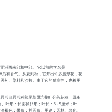
原产于亚洲西南部和中部。 它以前的学名是
绿色，粉碎后有香气。从夏到秋，它开出许多唇形花，花
间医药、染料和沙拉。由于它的耐寒性，也被用
子葉植物唇形目唇形科鼠尾草属滨藜叶分药花種、原產
、叶形：长圆状卵形；叶长：3 - 5厘米；叶
色：深褐色；果形：椭圆形、用途：园林、绿化、