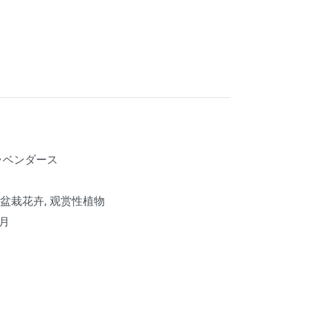
ラベンダース
 盆栽花卉, 观赏性植物
0月