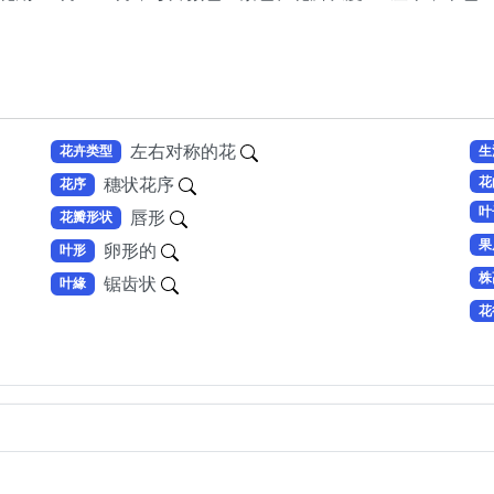
左右对称的花
花卉类型
生
花
穗状花序
花序
叶
唇形
花瓣形状
果
卵形的
叶形
株
锯齿状
叶緣
花