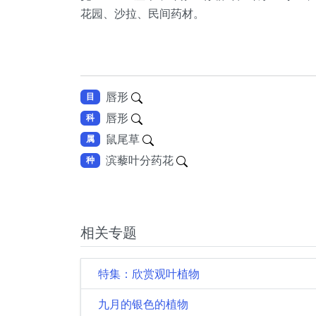
花园、沙拉、民间药材。
唇形
目
唇形
科
鼠尾草
属
滨藜叶分药花
种
相关专题
特集：欣赏观叶植物
九月的银色的植物