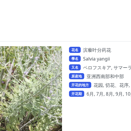
滨藜叶分药花
花名
Salvia yangii
學名
ペロフスキア, サマー
又名
亚洲西南部和中部
原産地
花园, 切花、花序,
开花的地方
6月, 7月, 8月, 9月, 1
开花期