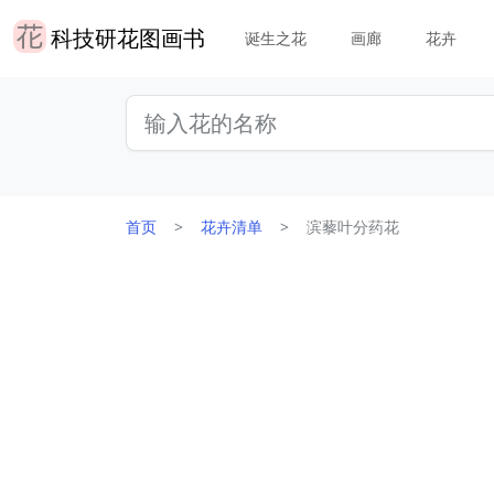
科技研花图画书
诞生之花
画廊
花卉
首页
花卉清单
滨藜叶分药花