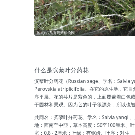
地点: 八岳有药效植物园
什么是滨藜叶分药花
滨藜叶分药花（Russian sage、学名：Sa
Perovskia atriplicifolia
序平展。花的萼片是紫色的，上面覆盖着白色
于园林和景观。因为它的叶子很漂亮，所以也
共同名：滨藜叶分药花、学名：Salvia yan
地：西南至中亞，草本高度：50至100厘米、
宽：0.8 - 2厘米；叶缘：有锯齿、叶序：