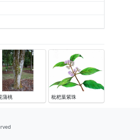
花蒲桃
枇杷葉紫珠
erved