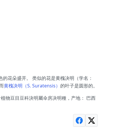
黄色的花朵盛开。 类似的花是黄槐决明（学名：
，而
黄槐决明（S. Suratensis）
的叶子是圆形的。
真双子叶植物豆目豆科決明屬伞房决明種，产地： 巴西