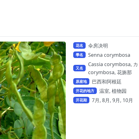
伞房决明
花名
Senna corymbosa
學名
Cassia corymbos
又名
corymbosa, 花旃那
巴西和阿根廷
原産地
温室, 植物园
开花的地方
7月, 8月, 9月, 10月
开花期