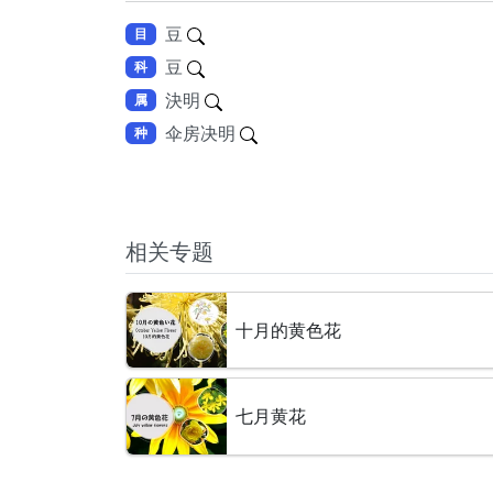
豆
目
豆
科
決明
属
伞房决明
种
相关专题
十月的黄色花
七月黄花