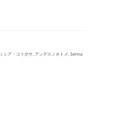
a, カッシア・コリボサ, アンデスノオトメ, Senna