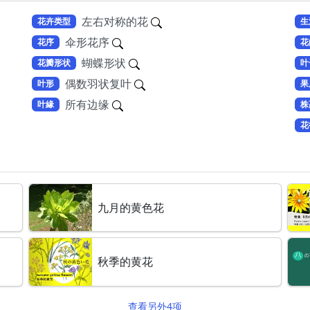
左右对称的花
花卉类型
生
伞形花序
花序
花
蝴蝶形状
花瓣形状
叶
偶数羽状复叶
叶形
果
所有边缘
叶緣
株
花
九月的黄色花
秋季的黄花
查看另外4项