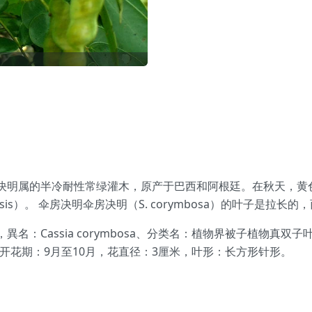
）是豆科決明属的半冷耐性常绿灌木，原产于巴西和阿根廷。在秋天，
rattensis）。 伞房决明伞房决明（S. corymbosa）的叶子是拉长的
sa，異名：Cassia corymbosa、分类名：植物界被子植物
，开花期：9月至10月，花直径：3厘米，叶形：长方形针形。