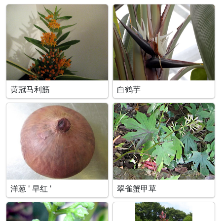
黄冠马利筋
白鹤芋
洋葱 ' 早红 '
翠雀蟹甲草