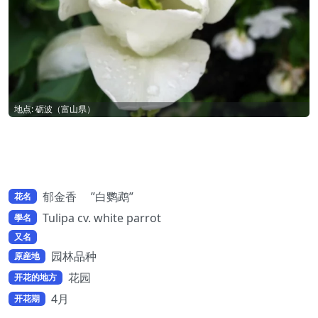
地点: 砺波（富山県）
郁金香 ”白鹦鹉”
花名
Tulipa cv. white parrot
學名
又名
园林品种
原産地
花园
开花的地方
4月
开花期