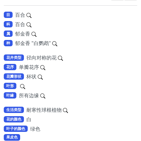
百合
目
百合
科
郁金香
属
郁金香 "白鹦鹉"
种
径向对称的花
花卉类型
单瓣花序
花序
杯状
花瓣形状
叶形
所有边缘
叶緣
耐寒性球根植物
生活类型
白
花的颜色
绿色
叶子的颜色
果皮色