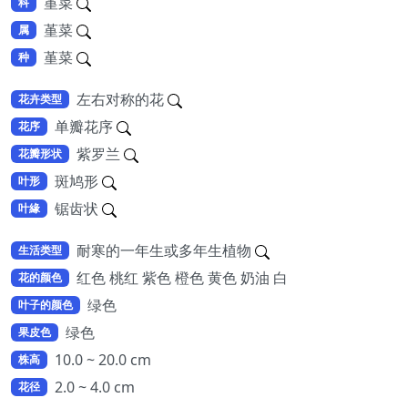
堇菜
科
堇菜
属
堇菜
种
左右对称的花
花卉类型
单瓣花序
花序
紫罗兰
花瓣形状
斑鸠形
叶形
锯齿状
叶緣
耐寒的一年生或多年生植物
生活类型
红色 桃红 紫色 橙色 黄色 奶油 白
花的颜色
绿色
叶子的颜色
绿色
果皮色
10.0 ~ 20.0 cm
株高
2.0 ~ 4.0 cm
花径