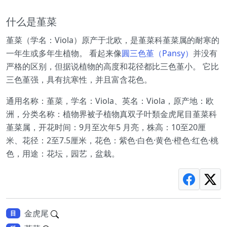
什么是堇菜
堇菜（学名：Viola）原产于北欧，是堇菜科堇菜属的耐寒的
一年生或多年生植物。 看起来像
圓三色堇（Pansy）
并没有
严格的区别，但据说植物的高度和花径都比三色堇小。 它比
三色堇强，具有抗寒性，并且富含花色。
通用名称：堇菜，学名：Viola、英名：Viola，原产地：欧
洲，分类名称：植物界被子植物真双子叶類金虎尾目堇菜科
堇菜属，开花时间：9月至次年5 月亮，株高：10至20厘
米、花径：2至7.5厘米，花色：紫色·白色·黄色·橙色·红色·桃
色，用途：花坛，园艺，盆栽。
金虎尾
目