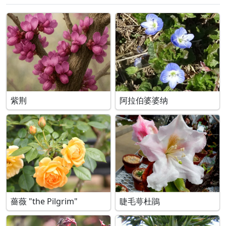
紫荆
阿拉伯婆婆纳
薔薇 "the Pilgrim"
睫毛萼杜鵑