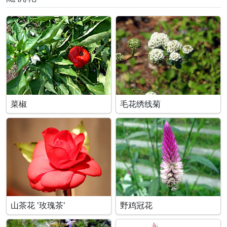
菜椒
毛花绣线菊
山茶花 '玫瑰茶'
野鸡冠花