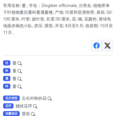
常用名称: 薑 , 学名：Zingiber officinale, 分类名: 植物界单
子叶植物薑目薑科薑属薑種, 产地: 印度和亚洲热带, 身高: 50-
100 厘米, 叶形: 披针形, 长度:30 厘米, 花: 穗, 花颜色: 黄绿色
地面赤褐色小队, 挤压: 唇形, 开花: 8月至9 月, 收获期: 10月至
11月。
薑
目
薑
科
薑
属
薑
种
左右对称的花
花卉类型
穗状花序
花序
唇形
花瓣形状