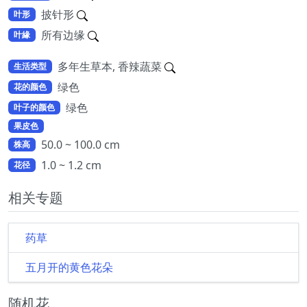
披针形
叶形
所有边缘
叶緣
多年生草本, 香辣蔬菜
生活类型
绿色
花的颜色
绿色
叶子的颜色
果皮色
50.0 ~ 100.0 cm
株高
1.0 ~ 1.2 cm
花径
相关专题
药草
五月开的黄色花朵
随机花