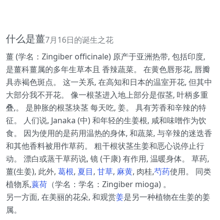
什么是薑
7月16日的诞生之花
薑 (学名：Zingiber officinale) 原产于亚洲热带, 包括印度,
是薑科薑属的多年生草本且 香辣蔬菜。 在黄色唇形花, 唇瓣
具赤褐色斑点。 这一关系, 在高知和日本的温室开花, 但其中
大部分我不开花。 像一根茎进入地上部分是假茎, 叶柄多重
叠,。 是肿胀的根茎块茎 每天吃, 姜。 具有芳香和辛辣的特
征。 人们说, Janaka (中) 和年轻的生姜根, 咸和味噌作为饮
食。 因为使用的是药用温热的身体, 和蔬菜, 与辛辣的迷迭香
和其他香料被用作草药。 粗干根状茎生姜和恶心说停止行
动。 漂白或蒸干草药说, 镜 (干康) 有作用, 温暖身体。 草药,
薑(生姜), 此外,
葛根
,
夏目
,
甘草
,
麻黄
, 肉桂,
芍药
使用。 同类
植物系,
蘘荷
（学名：学名：Zingiber mioga) 。
另一方面, 在美丽的花朵, 和观赏
姜
是另一种植物在生姜的姜
属。