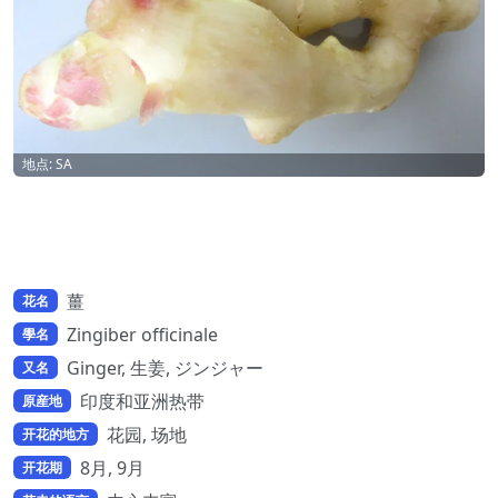
地点: SA
薑
花名
Zingiber officinale
學名
Ginger, 生姜, ジンジャー
又名
印度和亚洲热带
原産地
花园, 场地
开花的地方
8月, 9月
开花期