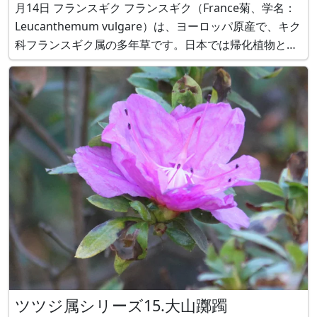
月14日 フランスギク フランスギク（France菊、学名：
Leucanthemum vulgare）は、ヨーロッパ原産で、キク
科フランスギク属の多年草です。日本では帰化植物とな
っています。マーガレット（Marguerite、学名：
Argyranthemum f
ツツジ属シリーズ15.大山躑躅