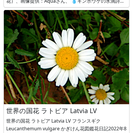
花）、画像提供：Aquaさん、 💧キンポウゲの水滴詩
「春の足音」 by Aqua 誰にも気づかれなくても、 わた
しは咲く。 ひとしずくの光を 葉の先に受
世界の国花 ラトビア Latvia LV
世界の国花 ラトビア Latvia LV フランスギク
Leucanthemum vulgare かぎけん花図鑑花日記2022年8