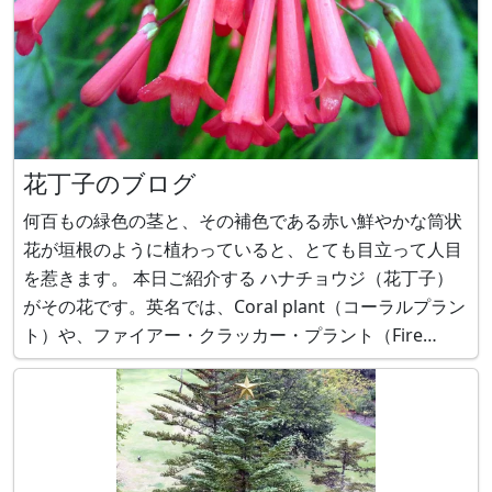
花丁子のブログ
何百もの緑色の茎と、その補色である赤い鮮やかな筒状
花が垣根のように植わっていると、とても目立って人目
を惹きます。 本日ご紹介する ハナチョウジ（花丁子）
がその花です。英名では、Coral plant（コーラルプラン
ト）や、ファイアー・クラッカー・プラント（Fire
cracker plant）、ラッセリア（Russelia）とも呼ばれま
す。暖地では、１年中咲いています。 ハナチョウジ（花
丁子）