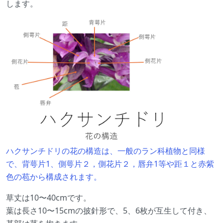
します。
ハクサンチドリの花の構造は、一般のラン科植物と同様
で、背萼片1、側萼片２，側花片２，唇弁1等や距１と赤紫
色の苞から構成されます。
草丈は10〜40cmです。
葉は長さ10〜15cmの披針形で、5、6枚が互生して付き、