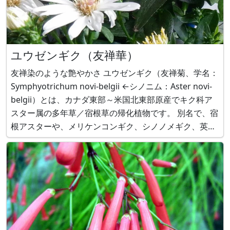
ユウゼンギク（友禅華）
友禅染のような艶やかさ ユウゼンギク（友禅菊、学名：
Symphyotrichum novi-belgii ←シノニム：Aster novi-
belgii）とは、カナダ東部～米国北東部原産でキク科ア
スター属の多年草／宿根草の帰化植物です。 別名で、宿
根アスターや、メリケンコンギク、シノノメギク、英
名：New York Aster（ニューヨークアスター）、
Michaelmas daisy（ミケル