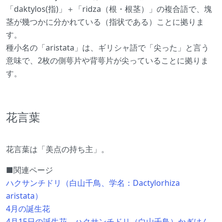
「daktylos(指)」＋「ridza（根・根茎）」の複合語で、塊
茎が幾つかに分かれている（指状である）ことに拠りま
す。
種小名の「aristata」は、ギリシャ語で「尖った」と言う
意味で、2枚の側萼片や背萼片が尖っていることに拠りま
す。
花言葉
花言葉は「美点の持ち主」。
■関連ページ
ハクサンチドリ（白山千鳥、学名：Dactylorhiza
aristata）
4月の誕生花
4月15日の誕生花、ハクサンチドリ（白山千鳥）かぎけん