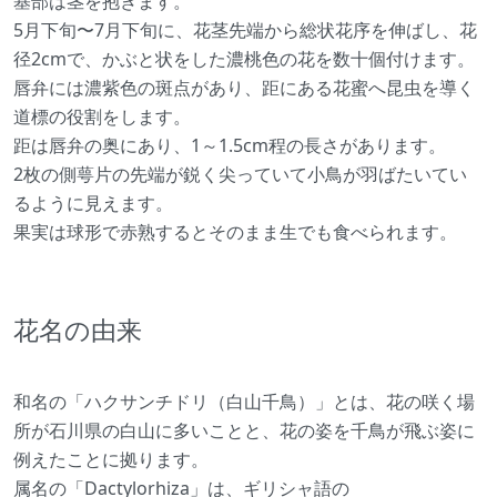
基部は茎を抱きます。
5月下旬〜7月下旬に、花茎先端から総状花序を伸ばし、花
径2cmで、かぶと状をした濃桃色の花を数十個付けます。
唇弁には濃紫色の斑点があり、距にある花蜜へ昆虫を導く
道標の役割をします。
距は唇弁の奥にあり、1～1.5cm程の長さがあります。
2枚の側萼片の先端が鋭く尖っていて小鳥が羽ばたいてい
るように見えます。
果実は球形で赤熟するとそのまま生でも食べられます。
花名の由来
和名の「ハクサンチドリ（白山千鳥）」とは、花の咲く場
所が石川県の白山に多いことと、花の姿を千鳥が飛ぶ姿に
例えたことに拠ります。
属名の「Dactylorhiza」は、ギリシャ語の