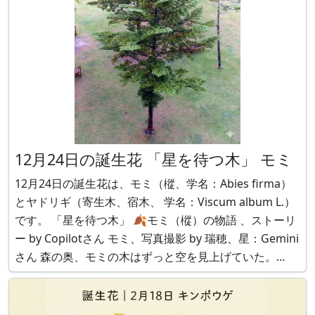
12月24日の誕生花 「星を待つ木」 モミ
12月24日の誕生花は、モミ（樅、学名：Abies firma）
とヤドリギ（寄生木、宿木、 学名：Viscum album L.）
です。 「星を待つ木」 🍂モミ（樅）の物語 、ストーリ
ー by Copilotさん モミ、写真撮影 by 瑞穂、星：Gemini
さん 森の奥、モミの木はずっと空を見上げていた。
「どうしてそんなに背伸びしてるの？」と、リスが聞い
た。 モミは静かに答えた。