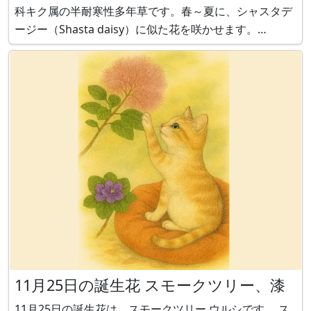
科キク属の半耐寒性多年草です。春～夏に、シャスタデ
ージー（Shasta daisy）に似た花を咲かせます。
Margueriteとは、ギリシャ語で、真珠という意味です。
マーガレットの花は、シャスタデージーより小さく
11月25日の誕生花 スモークツリー、漆
11月25日の誕生花は、スモークツリー,ウルシです。 ス