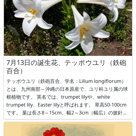
7月13日の誕生花、テッポウユリ（鉄砲
百合）
テッポウユリ（鉄砲百合、学名：Lilium longiflorum）
とは、九州南部～沖縄の日本原産で、ユリ科ユリ属の球
根植物です。 英名では、trumpet lilyや、white
trumpet lily、Easter lilyと呼ばれます。 草高50-100cm
です。 葉は長さ8～15cm、幅2～3cm（幅広）の披針形
で全縁、茎の周りに散生します。 4月～6月に、白いトラ
ンペット型をし