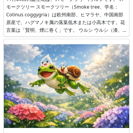
モークツリー スモークツリー（Smoke tree、学名：
Cotinus coggygria）は欧州南部、ヒマラヤ、中国南部
原産で、ハグマノキ属の落葉低木または小高木です。花
言葉は「賢明、煙に巻く」です。 ウルシ ウルシ（漆、
学名：Toxicodendron vernicifluum）は、中国、インド
原産で、ウルシ科ウルシ属の落葉高木です