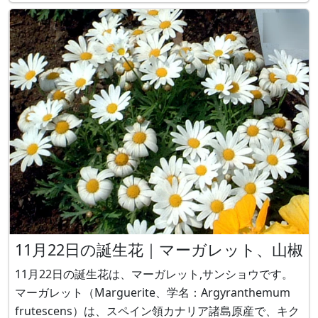
綺麗な花を咲かせますが、葉や花茎にある毛茸の先端か
らプリミン（primin）を分泌し、それが皮膚に付
11月22日の誕生花｜マーガレット、山椒
11月22日の誕生花は、マーガレット,サンショウです。
マーガレット（Marguerite、学名：Argyranthemum
frutescens）は、スペイン領カナリア諸島原産で、キク