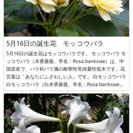
5月16日の誕生花 モッコウバラ
5月16日の誕生花はモッコウバラです。 モッコウバラ モ
ッコウバラ（木香薔薇、学名：Rosa banksiae）は、中
国原産で、バラ科バラ属の耐寒性常緑蔓性低木です。花
言葉は「あなたにふさわしい人」です。 白モッコウバラ
白モッコウバラ（白木香薔薇、学名：Rosa banksiae
var. normalis）は、白い一重のモッコウバラです。 かぎ
けん花図鑑 誕生花05月16日 https