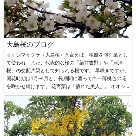
大島桜のブログ
オオシマザクラ（大島桜）と言えば、桜餅を包む葉とし
て使われ、また、代表的な桜の「染井吉野」や「河津
桜」の交配片親として知られる桜です。 早咲きですが、
開花時期は1月~4月と、長期間に渡って白～薄桃色の花
を咲かせ続けます。 花言葉は「優れた美人」。 オオシ
マザクラ（大島桜、学名：Cerasus speciosa）
https://www.flower-db.com/ja/flower:1611