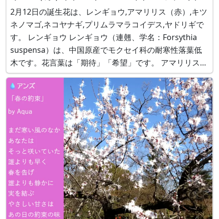
リムラマラコイデス,マンサク,ヤドリギ
2月12日の誕生花は、レンギョウ,アマリリス（赤）,キツ
ネノマゴ,ネコヤナギ,プリムラマラコイデス,ヤドリギで
す。 レンギョウ レンギョウ（連翹、学名：Forsythia
suspensa）は、中国原産でモクセイ科の耐寒性落葉低
木です。花言葉は「期待」「希望」です。 アマリリス
（赤） アマリリス（Amaryllis、学名：Hippeastrum
hybridum）は、中南米原産で、ヒガンバナ