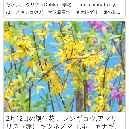
ださい。 ダリア（Dahlia、学名：Dahlia pinnata）と
は、メキシコやガテマラ原産で、キク科ダリア属の非耐
寒性多年性植物（球根）です。 別名で、テンジクボタン
(天竺牡丹) 、大麗花、大理花、天竺牡丹と呼ばれます。
メキシコの国
2月12日の誕生花 、レンギョウ,アマリ
リス（赤）,キツネノマゴ,ネコヤナギ,プ