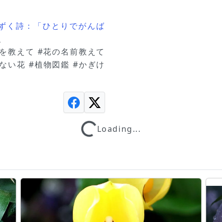
しずく詩：「ひとりでがんば
、
前を教えて #花の名前教えて
ない花 #植物図鑑 #かぎけ
Loading...
Loading...