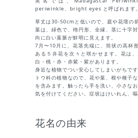
英名では、Madagascar Periwinkl
periwinkle、bright eyes と呼ばれます
草丈は30-50cmと低いので、庭や花壇
葉は、緑色で、楕円形、全縁、茎に十字
向に白い葉脈が鮮明に見えます。
7月〜10月に、花茎先端に、筒状の高杯
ある５弁花を次々と咲かせます。花は、直
白・桃・赤・赤紫・紫があります。
身近な植物でつい安心してしまいがちで
トウ科の植物なので、花や葉、根や種子
を含みます。触ったら手を洗い、小さな
気を付けてください。症状はけいれん、
花名の由来