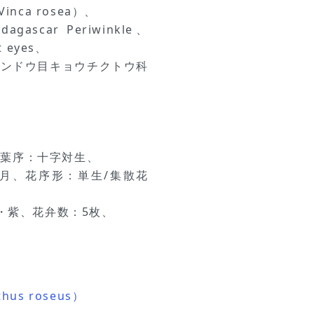
inca rosea）、
ar Periwinkle、
t eyes、
リンドウ目キョウチクトウ科
、葉序：十字対生、
0月、花序形：単生/集散花
紫・紫、花弁数：5枚、
。
us roseus）