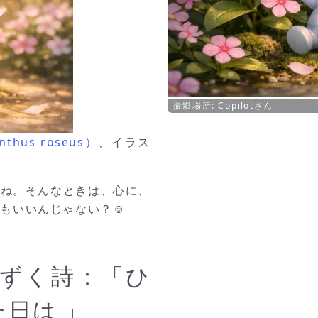
撮影場所: Copilotさん
us roseus）
、イラス
よね。そんなときは、心に、
のもいいんじゃない？☺
しずく詩：「ひ
日は 」