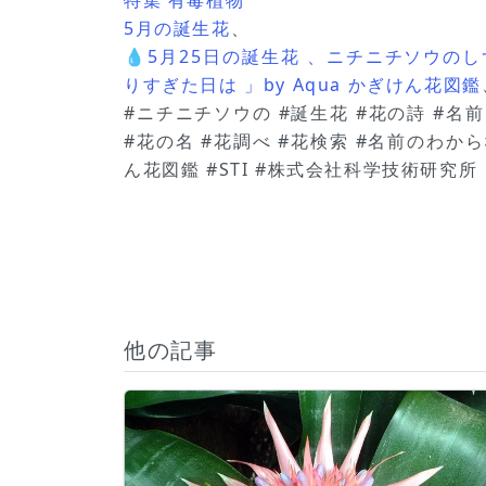
5月の誕生花
、
💧5月25日の誕生花 、ニチニチソウの
りすぎた日は 」by Aqua かぎけん花図鑑
#ニチニチソウの #誕生花 #花の詩 #名
#花の名 #花調べ #花検索 #名前のわから
ん花図鑑 #STI #株式会社科学技術研究所
他の記事