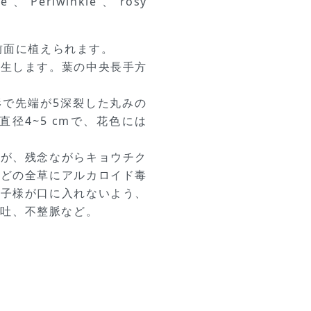
e、Periwinkle、rosy
。
の前面に植えられます。
対生します。葉の中央長手方
形で先端が5深裂した丸みの
径4~5 cmで、花色には
すが、残念ながらキョウチク
などの全草にアルカロイド毒
お子様が口に入れないよう、
嘔吐、不整脈など。