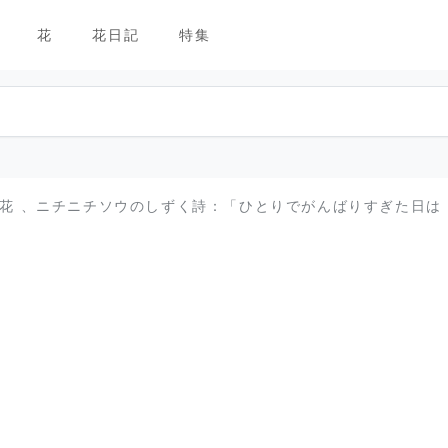
花
花日記
特集
生花 、ニチニチソウのしずく詩：「ひとりでがんばりすぎた日は 」b