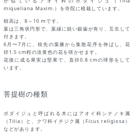
が似ているアオイ科のボダイジュ（Tilia
miqueliana Maxim.）を寺院に植栽しています。
樹高は、8～10 mです。
葉は三角状円形で、葉縁に鋭い鋸歯が有り、互生して
付きます。
6月〜7月に、枝先の葉腋から集散花序を伸ばし、花
径1.5 cm程の淡黄色の花を咲かせます。
花後に成る果実は堅果で、直径0.8 cmの球形をして
います。
菩提樹の種類
ボダイジュと呼ばれる木にはアオイ科シナノキ属
（Tilia）と、クワ科イチジク属（Ficus religiosa）
などがあります。