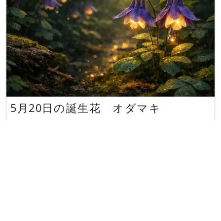
5月20日の誕生花 オダマキ
5月20日の誕生花はオダマキです。 オダマキ オダ
マキ（苧環、学名：Aquilegia spp.）は、日本や
欧州原産で、キンポウゲ科オダマキ属の耐寒性常緑
多年草です。花言葉は「勝利」です。 日本原産種
に、ミヤマオダマキ（深山苧環、学名：Aquilegia
flabellata var. pumila）があります。 かぎけん
花図鑑 誕生花05月20日 https://www.flower-d