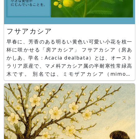
フサアカシア
早春に、芳香のある明るい黄色い可愛い小花を枝一
杯に咲かせる「房アカシア」 フサアカシア（房あ
かしあ、学名：Acacia dealbata）とは、オースト
ラリア原産で、マメ科アカシア属の半耐寒性常緑高
木です。 別名では、ミモザアカシア（mimosa
acacia）、ミモザ（mimosa）, ギンヨウアカシア
（銀葉acacia）、silver wattle（シルバーワト
ル）とも呼ばれます。 アカシア