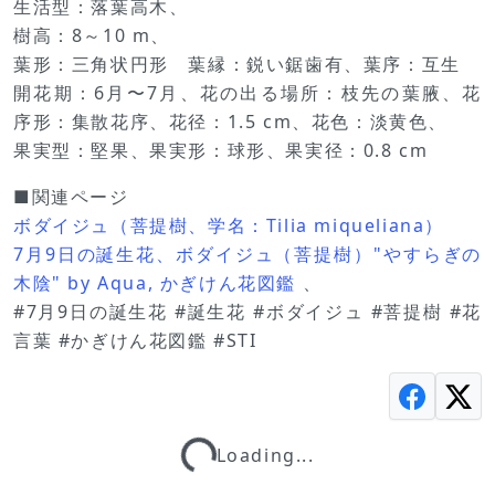
生活型：落葉高木、
樹高：8～10 m、
葉形：三角状円形 葉縁：鋭い鋸歯有、葉序：互生
開花期：6月〜7月、花の出る場所：枝先の葉腋、花
序形：集散花序、花径：1.5 cm、花色：淡黄色、
果実型：堅果、果実形：球形、果実径：0.8 cm
■関連ページ
ボダイジュ（菩提樹、学名：Tilia miqueliana）
7月9日の誕生花、ボダイジュ（菩提樹）"やすらぎの
木陰" by Aqua, かぎけん花図鑑
、
#7月9日の誕生花 #誕生花 #ボダイジュ #菩提樹 #花
言葉 #かぎけん花図鑑 #STI
Loading...
Loading...