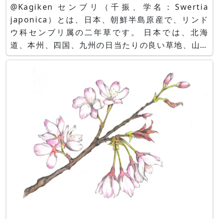
@Kagiken センブリ（千振、学名：Swertia
japonica）とは、日本、朝鮮半島原産で、リンド
ウ科センブリ属の二年草です。 日本では、北海
道、本州、四国、九州の日当たりの良い草地、山野
に自生します。 草丈は10-20cmで、茎に４稜があ
り、上部で分枝します。 葉には葉柄の無い葉は、
長さ1.5-3cmの線形で、全縁、対生します。 8
月-11月に