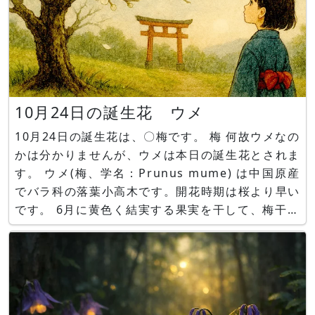
10月24日の誕生花 ウメ
10月24日の誕生花は、〇梅です。 梅 何故ウメなの
かは分かりませんが、ウメは本日の誕生花とされま
す。 ウメ(梅、学名：Prunus mume) は中国原産
でバラ科の落葉小高木です。開花時期は桜より早い
です。 6月に黄色く結実する果実を干して、梅干や
梅酒の材料とする他、 燻蒸した未熟果は咳止め効
果のあるウバイ（烏梅）とい漢方薬の生薬ともなり
ます。 生の未熟果は梅肉エキスの原料となりま
す。成熟し