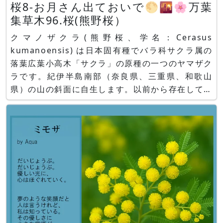
桜8-お月さん出ておいで🌕🌇🌸万葉
集草木96.桜(熊野桜）
クマノザクラ(熊野桜、学名：Cerasus
kumanoensis) は日本固有種でバラ科サクラ属の
落葉広葉小高木「サクラ」の原種の一つのヤマザク
ラです。紀伊半島南部（奈良県、三重県、和歌山
県）の山の斜面に自生します。以前から存在してい
た野生の桜ですが、発見されたのは今から100年前
と比較的新しいです。 ■クマノザクラの特徴 開花
時期が2月〜3月が見頃とヤマザクラや染井吉野(ソ
メイヨシノ)より早