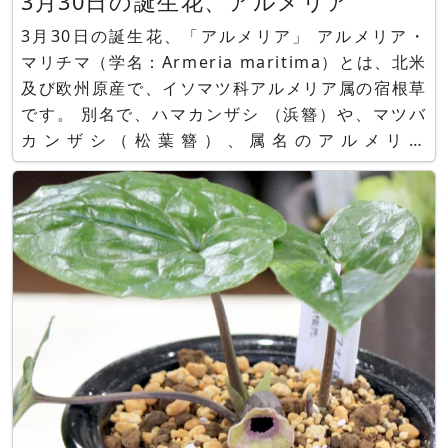
3月30日の誕生花、アルメリア
3月30日の誕生花、「アルメリア」 アルメリア・
マリチマ（学名：Armeria maritima）とは、北米
及び欧州原産で、イソマツ科アルメリア属の宿根草
です。 別名で、ハマカンザシ （浜簪）や、マツバ
カンザシ（松葉簪）、属名のアルメリア
（Armeria）、学名のアルメリア・マリチマ
（Armeria maritima）、ブルガリス、シーピンク
（sea pink）とも呼ばれます。 塩分に強い海洋性