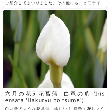
ご紹介してまいりました。その他にも、ヒモケイト
ウやハケイトウ等のケイトウ属ではないけれども、
名前にケイトウが付く花もご紹介いたしました。で
も、何故か、肝心な、トサカケイトウを忘れていま
した。元々、ケイトウと言う花名は
六月の花5 花菖蒲 '白竜の爪 'Iris
ensata 'Hakuryu no tsume'）
白い蕾のような花菖蒲、珍しい！ 特徴：花しょう