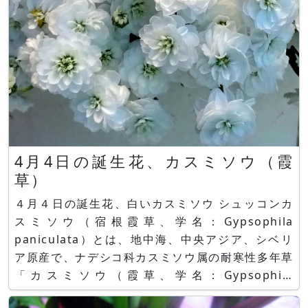
4月4日の誕生花、カスミソウ（霞
草）
４月４日の誕生花、白いカスミソウ シュッコンカ
スミソウ（宿根霞草、学名：Gypsophila
paniculata）とは、地中海、中央アジア、シベリ
ア原産で、ナデシコ科カスミソウ属の耐寒性多年草
「カスミソウ（霞草、学名：Gypsophila
spp.）」の一品種です。 別名で、ジプソフィラ・