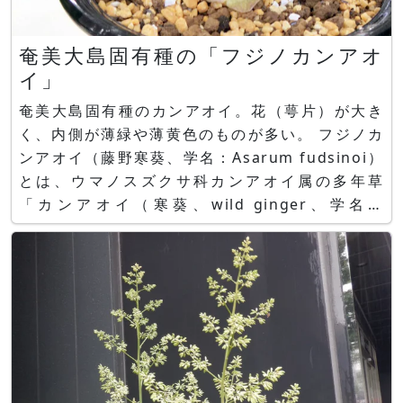
奄美大島固有種の「フジノカンアオ
イ」
奄美大島固有種のカンアオイ。花（萼片）が大き
く、内側が薄緑や薄黄色のものが多い。 フジノカ
ンアオイ（藤野寒葵、学名：Asarum fudsinoi）
とは、ウマノスズクサ科カンアオイ属の多年草
「カンアオイ（寒葵、wild ginger、学名：
Asarum） 」 の一品種で、奄美大島固有種です。
奄美大島の樹木下に自生します。 他の寒葵に比べ
て花（萼片）が大きく、内側が薄緑や薄黄色のもの
が多い