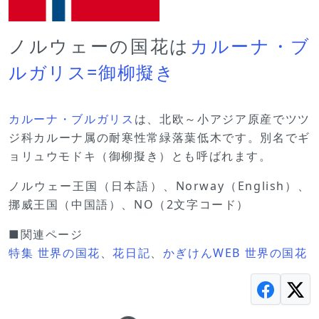
ノルウェーの国花は
カルーナ・ブ
ルガリス=御柳擬き
カルーナ・ブルガリス
は、北欧～小アジア原産でツツ
ジ科カルーナ属の耐寒性常緑落葉低木です。別名でギ
ョリュウモドキ（御柳擬き）とも呼ばれます。
ノルウェー王国（日本語）、Norway（English）、
挪威王国（中国語）、NO（2文字コード）
■関連ページ
特集 世界の国花
、
花日記
、
かぎけんWEB 世界の国花