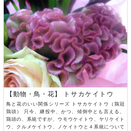
パニクラタス(G. paniculata)、コゴメナデシコ、
ハナイトナデシコ（花糸撫子）、ベビーズブレス（
【動物・鳥・花】 トサカケイトウ
鳥と花のいい関係シリーズ トサカケイトウ（鶏冠
鶏頭） 只今、継投中、かつ、傾倒中とも言える、
鶏頭の、系統ですが、ウモウケイトウ、ヤリケイト
ウ、クルメケイトウ、ノケイトウと４系統について