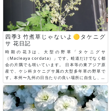
四季3 竹煮草じゃないよ🟡タケニグ
サ 花日記
時期の花3は、大型の野草「タケニグサ
（Macleaya cordata）」です。畦道だけでなく都
会の片隅でも咲いています。 日本等の東アジア原
産で、ケシ科タケニグサ属の大型多年草の野草で
す。本州〜九州の日当たりの良い場所に自生し、町
でも畦道でもどこでも生えています。また、森林伐
採などの時に逸早く生育するパイオニア植物と知ら
れます。 タケニグサ、花名の由来 漢字は、竹と一
緒に似ると竹が柔らかくな