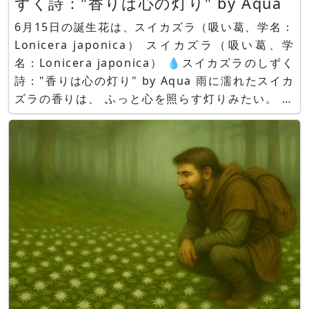
ずく詩："香りは心の灯り" by Aqua
6月15日の誕生花は、スイカズラ（吸い葛、学名：
Lonicera japonica） スイカズラ（吸い葛、学
名：Lonicera japonica） 💧スイカズラのしずく
詩："香りは心の灯り" by Aqua 雨に濡れたスイカ
ズラの香りは、 ふっと心を照らす灯りみたい。 今
日が少し暗くても、 あなたの中の灯りは消えない
よ。 スイカズラ スイカズラ（吸い葛、学名：Lon