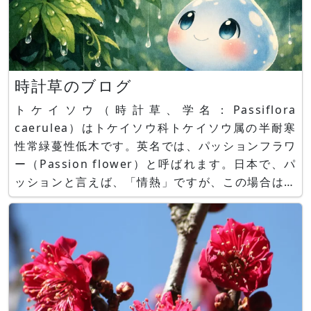
時計草のブログ
トケイソウ（時計草、学名：Passiflora
caerulea）はトケイソウ科トケイソウ属の半耐寒
性常緑蔓性低木です。英名では、パッションフラワ
ー（Passion flower）と呼ばれます。日本で、パ
ッションと言えば、「情熱」ですが、この場合は、
「受難」という意味なんですね。更なる情報は、花
図鑑をご参照ください。 花図鑑 時計草
https://www.flower-db.com/ja/f