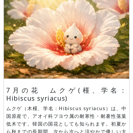
7月の花 ムクゲ(槿、学名：
Hibiscus syriacus)
ムクゲ（木槿、学名：Hibiscus syriacus）は、中
国原産で、アオイ科フヨウ属の耐寒性・耐暑性落葉
低木です。韓国の国花としても知られます。初夏か
ら秋までの長期間、次から次へと涼やかで優しい大