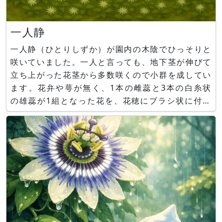
一人静
一人静（ひとりしずか）が園内の木陰でひっそりと
咲いていました。一人と言っても、地下茎が伸びて
立ち上がった花茎から多数咲くので小群を成してい
ます。花弁や萼が無く、1本の雌蕊と3本の白糸状
の雄蕊が1組となった花を、花穂にブラシ状に付け
ます。静とはドラエモンのしずかちゃん、こと源
静香さんのことではなく、源義経の愛妾「静御前」
のことです。白拍子をしていた静御前の舞姿の美し
さにあやかって花名が付けられまし