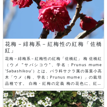
花梅－緋梅系－紅梅性の紅梅「佐橋
紅」
花梅－緋梅系－紅梅性の紅梅「佐橋紅」 梅 佐橋紅
（ウメ "サバシコウ"、学名：Prunus mume
'Sabashikou'）とは、バラ科サクラ属の落葉小高
木「ウメ（梅 、学名︰Prunus mume）」の栽培
品種です。 白梅・紅梅の定義 梅の花色に、紅、
白、桃色がありますが、呼び名は花色というより、
むしろ木を切って木材にした時の断面色によって、
赤っぽければ「紅梅」、白っぽければ「白梅」と