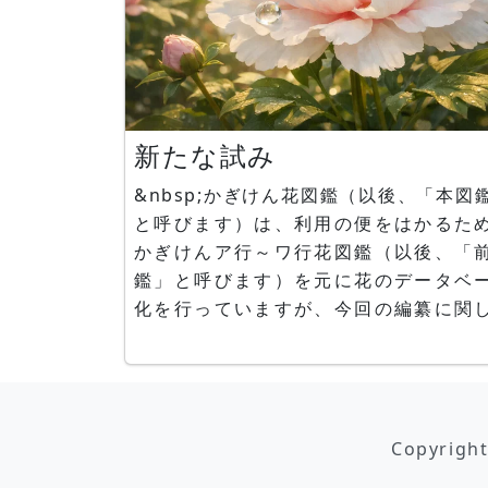
新たな試み
&nbsp;かぎけん花図鑑（以後、「本図
と呼びます）は、利用の便をはかるた
かぎけんア行～ワ行花図鑑（以後、「
鑑」と呼びます）を元に花のデータベ
化を行っていますが、今回の編纂に関
は以下３点について新らたに試みまし
１）APG体系への対応 ２）英語
成 ３）中国語版作成 １）APG体系と
子植物をDNA解析に基づき分類する最
Copyrigh
体系のことであり、積極的に取り入れ
く予定