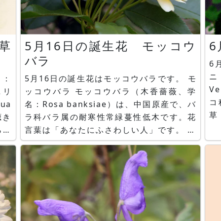
草
5月16日の誕生花 モッコウ
バラ
6
ニ
名：
5月16日の誕生花はモッコウバラです。 モ
V
ッコウバラ モッコウバラ（木香薔薇、学
コ
ua
名：Rosa banksiae）は、中国原産で、バ
草
ラ科バラ属の耐寒性常緑蔓性低木です。花
（
言葉は「あなたにふさわしい人」です。 白
（
モッコウバラ 白モッコウバラ（白木香薔
ン
薇、学名：Rosa banksiae var.
そ
normalis）は、白い一重のモッコウバラで
す。 かぎけん花図鑑 誕生花05月16日
https