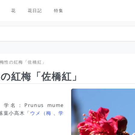
花
花日記
特集
梅性の紅梅「佐橋紅」
性の紅梅「佐橋紅」
名：Prunus mume
の落葉小高木「
ウメ（梅 、学
。