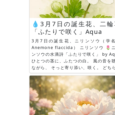
💧3月7日の誕生花、二輪
「ふたりで咲く」Aqua
3月7日の誕生花、ニリンソウ（学
Anemone flaccida） ニリンソウ 🌷ニリ
ンソウの水滴詩「ふたりで咲く」 by Aq
ひとつの茎に、ふたつの白。 風の音を聴き
ながら、 そっと寄り添い、咲く。 どちらが
先に咲いたのか、 どちらが先に揺れたの
か、 そんなことは、もうどうでもよくて。
ただ、 「あなたがいるから、わたしも咲け
る」