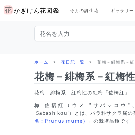
かぎけん花図鑑
今月の誕生花
ギャラリー
ホーム
花日記一覧
花梅－緋梅系－紅
花梅－緋梅系－紅梅
花梅－緋梅系－紅梅性の紅梅「佐橋紅」
梅 佐橋紅（ウメ "サバシコウ"、学
'Sabashikou'）とは、バラ科サクラ属
名︰Prunus mume）
」の栽培品種です