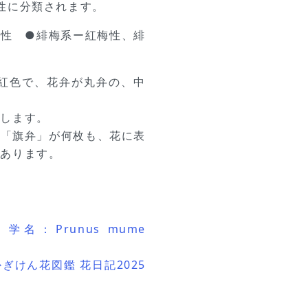
性に分類されます。
軸性 ●緋梅系ー紅梅性、緋
い紅色で、花弁が丸弁の、中
。
開します。
た「旗弁」が何枚も、花に表
もあります。
名：Prunus mume
けん花図鑑 花日記2025