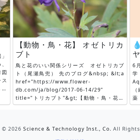
【動物・鳥・花】 オゼトリカ

ブト
鑑」
間
め、
鳥と花のいい関係シリーズ オゼトリカブ
6
前図
ト（尾瀬鳥兜） 先のブログ&nbsp; &lt;a
学
ース
href="https://www.flower-
A
して
db.com/ja/blog/2017-06-14/29"
（編
た。
title="トリカブト"&gt;【動物・鳥・花】
薬
版作
トリカブト&lt;/a&gt;でトリカブトのご紹
ト b
は被
介をしました。 実はトリカブトにも様々な
詩：
新の
種類がありまして、今回は「オゼトリカブ
t © 2026
Science & Technology Inst., Co.
All Right
て行
ト（尾瀬鳥兜）」をご紹