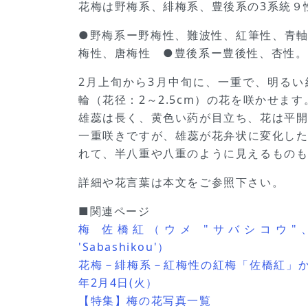
花梅は野梅系、緋梅系、豊後系の3系統９
●野梅系ー野梅性、難波性、紅筆性、青
梅性、唐梅性 ●豊後系ー豊後性、杏性。
2月上旬から3月中旬に、一重で、明る
輪（花径：2～2.5cm）の花を咲かせます
雄蕊は長く、黄色い葯が目立ち、花は平
一重咲きですが、雄蕊が花弁状に変化し
れて、半八重や八重のように見えるもの
詳細や花言葉は本文をご参照下さい。
■関連ページ
梅 佐橋紅（ウメ "サバシコウ"、学
'Sabashikou'）
花梅－緋梅系－紅梅性の紅梅「佐橋紅」かぎ
年2月4日(火）
【特集】梅の花写真一覧