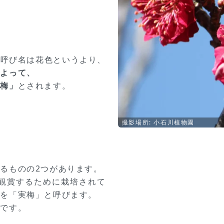
、呼び名は花色というより、
によって、
白梅」
とされます。
撮影場所: 小石川植物園
るものの2つがあります。
花観賞するために栽培されて
梅を「実梅」と呼びます。
種です。