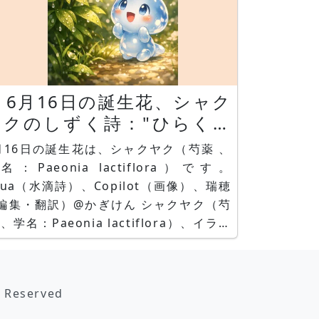
6月16日の誕生花、シャク
ヤクのしずく詩："ひらく瞬
は突然に" by Aqua
月16日の誕生花は、シャクヤク（芍薬 、
名：Paeonia lactiflora）です。
qua（水滴詩）、Copilot（画像）、瑞穂
集・翻訳）@かぎけん シャクヤク（芍
 、学名：Paeonia lactiflora）、イラス
y Copilot。 💧シャクヤクのしずく
"ひらく瞬間は突然に" by Aqua シャク
ヤクは、 ある朝ふいに大輪をひらく。
s Reserved