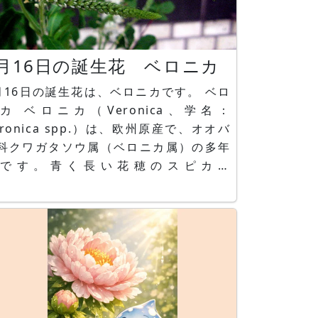
6月16日の誕生花 ベロニカ
月16日の誕生花は、ベロニカです。 ベロ
カ ベロニカ（Veronica、学名：
eronica spp.）は、欧州原産で、オオバ
科クワガタソウ属（ベロニカ属）の多年
です。青く長い花穂のスピカタ
Veronica spicata）や、ロンギフォリア
Veronica longifolia）、這い性のペドゥ
クラリス（Veronica peduncularis）と
の改良品種「ベロニカ・オッ