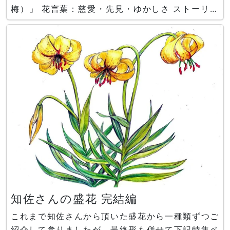
梅）」 花言葉：慈愛・先見・ゆかしさ ストーリー
by Aquaさん 、イラスト by Copilotさん 「ロウ
バイ」、ストーリー＆イラスト by Copilotさん 雪
がちらつく寒空の下、 ひとり
知佐さんの盛花 完結編
これまで知佐さんから頂いた盛花から一種類ずつご
紹介して参りましたが、最終形も併せて下記特集ペ