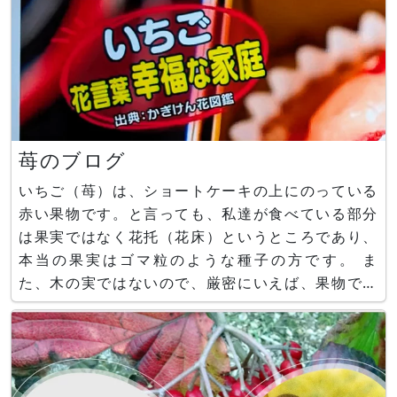
苺のブログ
いちご（苺）は、ショートケーキの上にのっている
赤い果物です。と言っても、私達が食べている部分
は果実ではなく花托（花床）というところであり、
本当の果実はゴマ粒のような種子の方です。 ま
た、木の実ではないので、厳密にいえば、果物では
なく野菜ですが、日本の市場では果物として扱かわ
れます。 苺の学名は、Fragaria × ananassaと言
い、野苺2種を掛け合わせて作られた園芸品種（主
にオランダ）