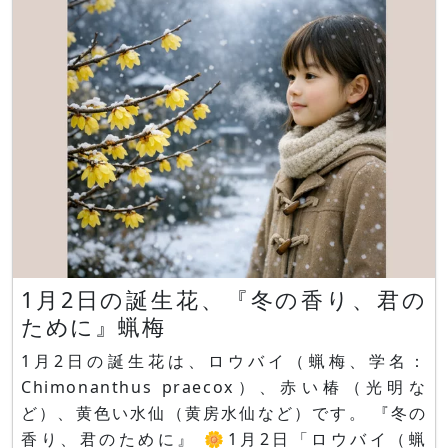
に熟します。果実は生け花や切り花などに使われま
す花言葉は
1月2日の誕生花、『冬の香り、君の
ために』蝋梅
1月2日の誕生花は、ロウバイ（蝋梅、学名：
Chimonanthus praecox）、赤い椿（光明な
ど）、黄色い水仙（黄房水仙など）です。 『冬の
香り、君のために』 🌼1月2日「ロウバイ（蝋