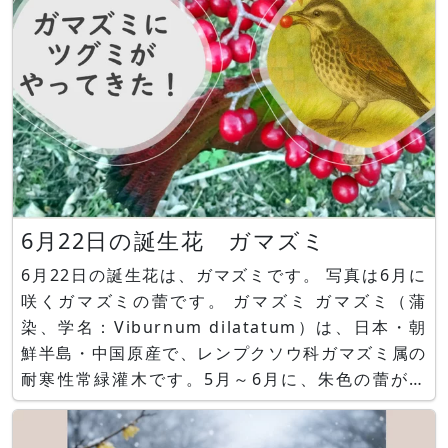
6月22日の誕生花 ガマズミ
6月22日の誕生花は、ガマズミです。 写真は6月に
咲くガマズミの蕾です。 ガマズミ ガマズミ（蒲
染、学名：Viburnum dilatatum）は、日本・朝
鮮半島・中国原産で、レンプクソウ科ガマズミ属の
耐寒性常緑灌木です。5月～6月に、朱色の蕾が開
花し、芳香のある白い集合花を咲かせます。10月
～11月に赤い卵形の果実を成らせその後、暗紫色