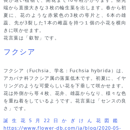
端から直接大きな３枚の輪生葉を出します。春から初
夏に、花のような赤紫色の3枚の萼片と、6本の雄
蕊、先が3裂した1本の雌蕊を持つ１個の小花を横向
きに咲かせます。
花言葉は「叡智」です。
フクシア
フクシア（Fuchsia、学名：Fuchsia hybrida）は、
アカバナ科フクシア属の落葉低木です。初夏に、イヤ
リングのような可愛らしい花を下垂して咲かせます。
花は外側から萼４枚、花弁、雄蕊からなり、様々な色
を重ね着をしているようです。花言葉は「センスの良
さ」です。
誕生花5月22日かぎけん花図鑑
https://www.flower-db.com/ja/blog/2020-05-