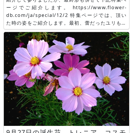
ージでご紹介します。 https://www.flower-
db.com/ja/special/12/2 特集ページでは、頂い
た時の姿をご紹介します。最初、蕾だったユリも２
輪咲き、盛り花は全て無事咲き終えました。素敵な
誕生祝、ありがとうございました。本年も良い年と
なるよう全力で頑張ります！引続き宜しくお願
9月27日の誕生花 トレニア、コスモ