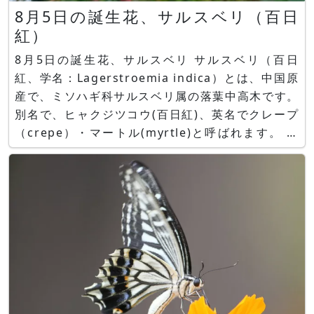
8月5日の誕生花、サルスベリ（百日
紅）
8月5日の誕生花、サルスベリ サルスベリ（百日
紅、学名：Lagerstroemia indica）とは、中国原
産で、ミソハギ科サルスベリ属の落葉中高木です。
別名で、ヒャクジツコウ(百日紅)、英名でクレープ
（crepe）・マートル(myrtle)と呼ばれます。 日
本へは江戸時代に伝来しました。 樹高は3～10 m
です。 樹皮は薄褐色〜赤褐色で薄く、樹はやや曲
がる性向があります。 葉は緑色ですが