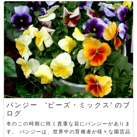
に鋸歯があり、対生に付きます。 5月～7月に花茎
から二出集散花序を伸ばし、紫・青・桃・白・赤・
複色
パンジー 'ビーズ・ミックス' のブ
ログ
冬のこの時期に咲く貴重な花にパンジーがありま
す。 パンジーは、世界中の育種者が様々な園芸品