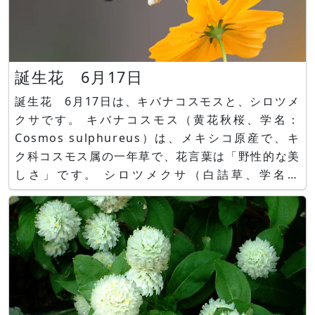
誕生花 6月17日
誕生花 6月17日は、キバナコスモスと、シロツメ
クサです。 キバナコスモス（黄花秋桜、学名：
Cosmos sulphureus）は、メキシコ原産で、キ
ク科コスモス属の一年草で、花言葉は「野性的な美
しさ」です。 シロツメクサ（白詰草、学名：
Trifolium repens）は、欧州原産で、マメ科シャ
ジクソウ属の蔓性這性多年草で、花言葉は「幸運」
です。 ■かぎけん花図鑑 https://w