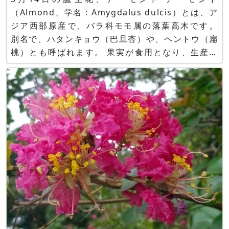
（Almond、学名：Amygdalus dulcis）とは、ア
ジア西部原産で、バラ科モモ属の落葉高木です。
別名で、ハタンキョウ（巴旦杏）や、ヘントウ（扁
桃）とも呼ばれます。 果実が食用となり、生産地
は日本では、小豆島、海外では南欧、米国カルフォ
ルニア州、豪州が知られます。 樹高は4～10 mで
すが、摘み取りのため5 m程で栽培しています。
葉の展開