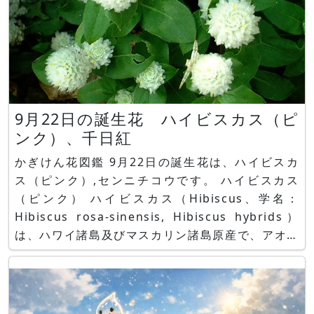
9月22日の誕生花 ハイビスカス（ピ
ンク）、千日紅
かぎけん花図鑑 9月22日の誕生花は、ハイビスカ
ス（ピンク）,センニチコウです。 ハイビスカス
（ピンク） ハイビスカス（Hibiscus、学名：
Hibiscus rosa-sinensis, Hibiscus hybrids）
は、ハワイ諸島及びマスカリン諸島原産で、アオイ
科フヨウ属の低木です。ピンクの花の花言葉は「華
やか」です。 センニチコウ センニチコウ（千日
紅、学名：Gomphrena g