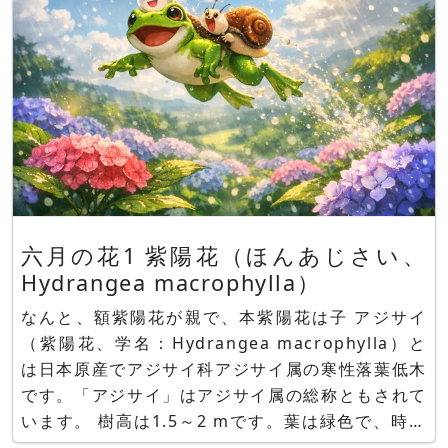
六月の花1 紫陽花（ほんあじさい、
Hydrangea macrophylla）
なんと、額紫陽花が親で、本紫陽花は子 アジサイ
（紫陽花、学名：Hydrangea macrophylla）と
は日本原産でアジサイ科アジサイ属の寒性落葉低木
です。「アジサイ」はアジサイ属の総称ともされて
います。 樹高は1.5～2 mです。葉は緑色で、時に
赤茶色の班があり、卵形、明瞭な葉脈があり、葉縁