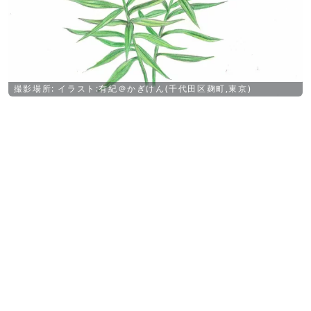
撮影場所: イラスト:有紀＠かぎけん(千代田区麹町,東京)