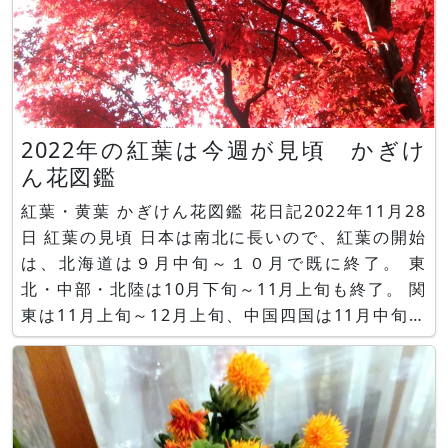
2022年の紅葉は今週が見頃 かぎけ
ん花図鑑
紅葉・黄葉 かぎけん花図鑑 花日記2022年11月28
日 紅葉の見頃 日本は南北に長いので、紅葉の開始
は、北海道は９月中旬～１０月で既に終了。 東
北・中部・北陸は10月下旬～11月上旬も終了。 関
東は11月上旬～12月上旬、中国四国は11月中旬～
12月上旬、九州は11月下旬～12月上旬と、今週末
までが見頃を迎えています。 紅葉・黄葉には、イ
ロハモミジ&gt;や、ハゼノキ、黄葉には、イチョ
ウがあ