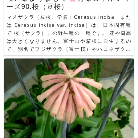
ーズ90.桜（豆桜）
マメザクラ（豆桜、学名：Cerasus incisa また
は Cerasus incisa var. incisa）は、日本固有種
で 桜（サクラ）」の野生種の一種です。 花や樹高
は大きくなりません。富士山や箱根に自生するの
で、別名でフジザクラ（富士桜）やハコネザクラ
（箱根桜）とも呼ばれます。 春に、一重で白から
淡紅色の小さな五弁花を下向きに咲かせます。大き
くならず扱いやすいため盆栽として人気です。