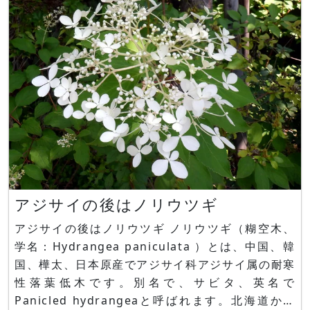
db.com/ja/blog/2020-06
アジサイの後はノリウツギ
アジサイの後はノリウツギ ノリウツギ（糊空木、
学名：Hydrangea paniculata ）とは、中国、韓
国、樺太、日本原産でアジサイ科アジサイ属の耐寒
性落葉低木です。別名で、サビタ、英名で
Panicled hydrangeaと呼ばれます。北海道から