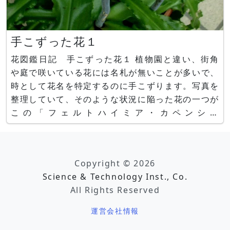
手こずった花１
花図鑑日記 手こずった花１ 植物園と違い、街角
や庭で咲いている花には名札が無いことが多いで、
時として花名を特定するのに手こずります。写真を
整理していて、そのような状況に陥った花の一つが
この「フェルトハイミア・カペンシス
（Veltheimia capensis）」。 あまり聞きなれな
い名前ですね。 この花は君子蘭（Clivia）と同じ
南アフリカの花で花がお互いによく似ています。し
Copyright © 2026
かし、よく観察する
Science & Technology Inst., Co.
All Rights Reserved
運営会社情報