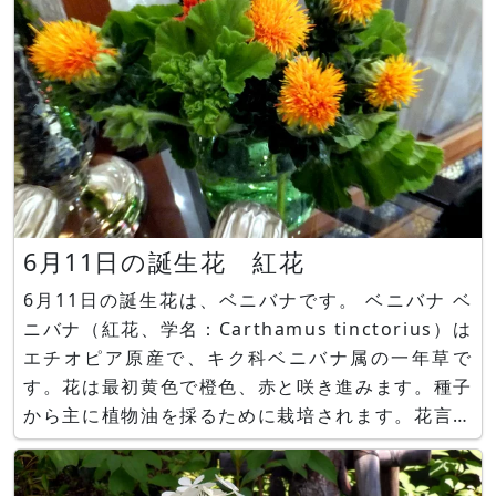
6月11日の誕生花 紅花
6月11日の誕生花は、ベニバナです。 ベニバナ ベ
ニバナ（紅花、学名：Carthamus tinctorius）は
エチオピア原産で、キク科ベニバナ属の一年草で
す。花は最初黄色で橙色、赤と咲き進みます。種子
から主に植物油を採るために栽培されます。花言葉
は、「化粧」、「装い」です。 誕生花6月11日か
ぎけん花図鑑 https://www.flower-