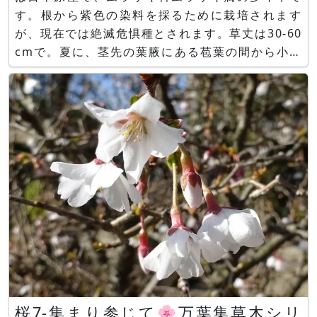
す。根から紫色の染料を採るために栽培されます
が、現在では絶滅危惧種とされます。草丈は30-60
cmで。夏に、茎先の葉腋にある苞葉の間から小さ
な白い漏斗状の花を咲かせます。根は濃紫色で生薬
の「シコン（紫根）」の材料や紫色の染料とされま
す。紫色の染料を採るのに「使われました。 万葉
集と紫
桜7-集まり参じて🌸万葉集草木シリ