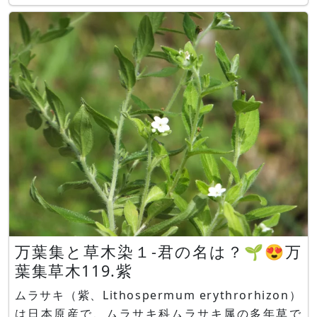
九州の山地の斜面や茂みに自生します。 樹高は2～
5mです。葉には葉柄があり、葉は緑色で、長さ7-
15cmの卵形～楕円形で葉縁に鋸歯があり、枝に対
万葉集と草木染１-君の名は？🌱😍万
葉集草木119.紫
ムラサキ（紫、Lithospermum erythrorhizon）
は日本原産で、ムラサキ科ムラサキ属の多年草で