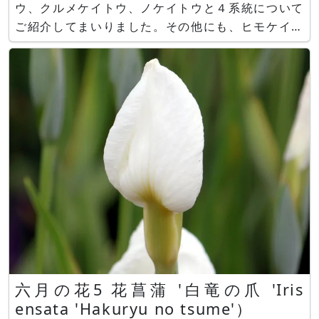
ウ、クルメケイトウ、ノケイトウと４系統について
ご紹介してまいりました。その他にも、ヒモケイト
ウやハケイトウ等のケイトウ属ではないけれども、
名前にケイトウが付く花もご紹介いたしました。で
も、何故か、肝心な、トサカケイトウを忘れていま
した。元々、ケイトウと言う花名は
六月の花5 花菖蒲 '白竜の爪 'Iris
ensata 'Hakuryu no tsume'）