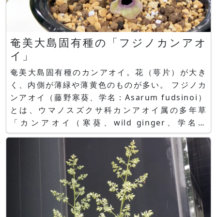
奄美大島固有種の「フジノカンアオ
イ」
奄美大島固有種のカンアオイ。花（萼片）が大き
く、内側が薄緑や薄黄色のものが多い。 フジノカ
ンアオイ（藤野寒葵、学名：Asarum fudsinoi）
とは、ウマノスズクサ科カンアオイ属の多年草
「カンアオイ（寒葵、wild ginger、学名：
Asarum） 」 の一品種で、奄美大島固有種です。
奄美大島の樹木下に自生します。 他の寒葵に比べ
て花（萼片）が大きく、内側が薄緑や薄黄色のもの
が多い