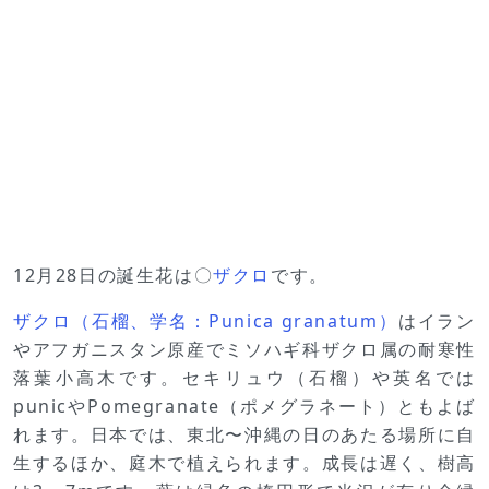
12月28日の誕生花は〇
ザクロ
です。
ザクロ（石榴、学名：Punica granatum）
はイラン
やアフガニスタン原産でミソハギ科ザクロ属の耐寒性
落葉小高木です。セキリュウ（石榴）や英名では
punicやPomegranate（ポメグラネート）ともよば
れます。日本では、東北〜沖縄の日のあたる場所に自
生するほか、庭木で植えられます。成長は遅く、樹高