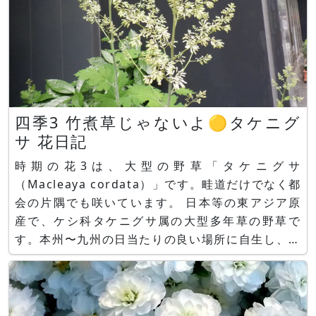
四季3 竹煮草じゃないよ🟡タケニグ
サ 花日記
時期の花3は、大型の野草「タケニグサ
（Macleaya cordata）」です。畦道だけでなく都
会の片隅でも咲いています。 日本等の東アジア原
産で、ケシ科タケニグサ属の大型多年草の野草で
す。本州〜九州の日当たりの良い場所に自生し、町
でも畦道でもどこでも生えています。また、森林伐
採などの時に逸早く生育するパイオニア植物と知ら
れます。 タケニグサ、花名の由来 漢字は、竹と一
緒に似ると竹が柔らかくな