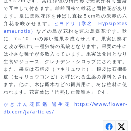
は3～7mです。葉は緑色の楕円形で光沢が有り全縁
で互生して付きます。雌雄同株で雄花と両性花があり
ます。夏に集散花序を伸ばし直径５cm程の朱赤の六
弁花を咲かせます。
ヒヨドリ（学名：Hypsipetes
amaurotis）
などの鳥が花粉を運ぶ鳥媒花です。秋
に、7～10 cmの赤い漿果を成らせます。果実は熟す
と皮が裂けて一種独特の風貌となります。果実の中に
は小さな種子が多数入っています。果実は食用となり
生食やジュース、グレナデン・シロップにされます。
また、果皮は石榴皮（セキリュウヒ）、根皮は石榴根
皮（セキリュウコンピ）と呼ばれる生薬の原料とされ
ます。他に、木は庭木などの観賞用に、材は柱材に使
われます。花言葉は「円熟した優雅さ」です。
かぎけん花図鑑 誕生花 https://www.flower-
db.com/ja/articles/