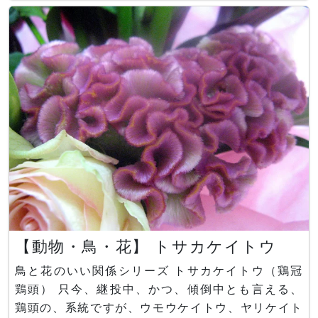
spp.）」の一品種です。 別名で、ジプソフィラ・
パニクラタス(G. paniculata)、コゴメナデシコ、
ハナイトナデシコ（花糸撫子）、ベビーズブレス（
【動物・鳥・花】 トサカケイトウ
鳥と花のいい関係シリーズ トサカケイトウ（鶏冠
鶏頭） 只今、継投中、かつ、傾倒中とも言える、
鶏頭の、系統ですが、ウモウケイトウ、ヤリケイト