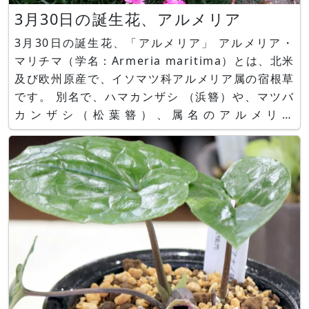
3月30日の誕生花、アルメリア
3月30日の誕生花、「アルメリア」 アルメリア・
マリチマ（学名：Armeria maritima）とは、北米
及び欧州原産で、イソマツ科アルメリア属の宿根草
です。 別名で、ハマカンザシ （浜簪）や、マツバ
カンザシ（松葉簪）、属名のアルメリア
（Armeria）、学名のアルメリア・マリチマ
（Armeria maritima）、ブルガリス、シーピンク
（sea pink）とも呼ばれます。 塩分に強い海洋性