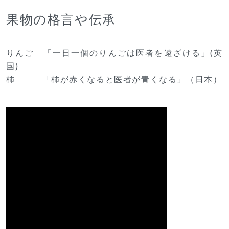
果物の格言や伝承
りんご 「一日一個のりんごは医者を遠ざける」(英
国)
柿 「柿が赤くなると医者が青くなる」（日本）