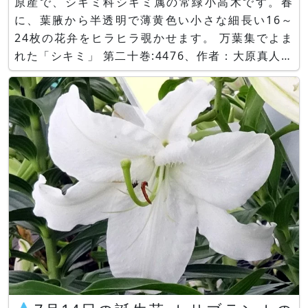
原産で、シキミ科シキミ属の常緑小高木です。春
に、葉腋から半透明で薄黄色い小さな細長い16～
24枚の花弁をヒラヒラ覗かせます。 万葉集でよま
れた「シキミ」 第二十巻:4476、作者：大原真人今
城 奥山の 樒（しきみ）の花の名のように しく
しく（しきりに）君（あなた）を 恋続けることで
しょう。 原文はこちらへ ... 以下本文に続く