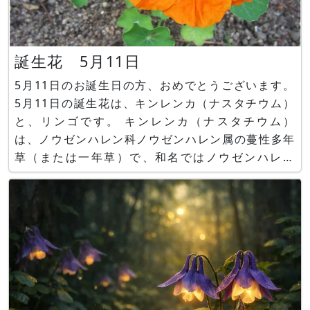
誕生花 5月11日
5月11日のお誕生日の方、おめでとうございます。
5月11日の誕生花は、キンレンカ（ナスタチウム）
と、リンゴです。 キンレンカ（ナスタチウム）
は、ノウゼンハレン科ノウゼンハレン属の蔓性多年
草（または一年草）で、和名ではノウゼンハレン
（凌霄葉蓮）、英名では「Garden
nasturtium（ガーデン・ナスタチウム）」と呼ば
れます。ハンギングにしたり、花や葉は食べられる
「エデイブルフラワー」です