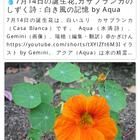
💧7月14日の誕生花,カサブランカの
しずく詩：白き風の記憶 by Aqua
7月14日の誕生花は、白いユリ カサブランカ
（Casa Blanca）です。 Aqua（水滴詩）、
Gemini（画像）、瑞穂（編集・翻訳）@かぎけん
https://youtube.com/shorts/tXYlZft6M3I イラ
スト by Gemini。 アクア（Aqua）は水の精霊で
す。 https://www.youtube.com/@kagiken-
publish/shorts