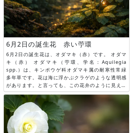
6月2日の誕生花 赤い苧環
6月2日の誕生花は、オダマキ（赤）です。 オダマ
キ（赤） オダマキ（苧環、学名：Aquilegia
spp.）は、キンポウゲ科オダマキ属の耐寒性常緑
多年草です。花は海に浮かぶクラゲのような透明感
があります。と言っても、この花弁のように見える
ものは萼で、実際の花は内側にある白い部分です。
赤花の花言葉は「心配して震えている」です。 誕
生花6月2日かぎけん花図鑑
https://www.flower