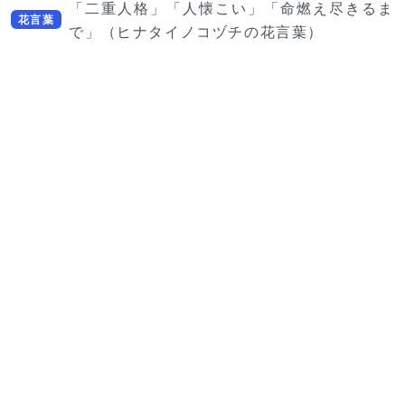
「二重人格」「人懐こい」「命燃え尽きるま
花言葉
で」（ヒナタイノコヅチの花言葉）