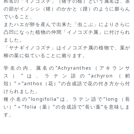
和名の「イノコズチ」（猪子の槌）という属名は、茎
の節がイノシシ（猪）のかかと（踵）のように膨らん
でいること、
またハエが卵を産んで出来た「虫こぶ」によりさらに
凸凹になった植物の仲間「イノコズチ属」に付けられ
ました。
「ヤナギイノコズチ」はイノコズチ属の植物で、葉が
柳の葉に似ていることに拠ります。
学名の内、属名の”Achyranthes（アキランサ
ス）”は、ラテン語の”achyron（籾
殻）”＋”anthos（花）”の合成語で花の付き方から付
けられました。
種小名の”longifolia”は、ラテン語で”long（長
い）”＋”folia（葉）”の合成語で”長い葉”を意味しま
す。