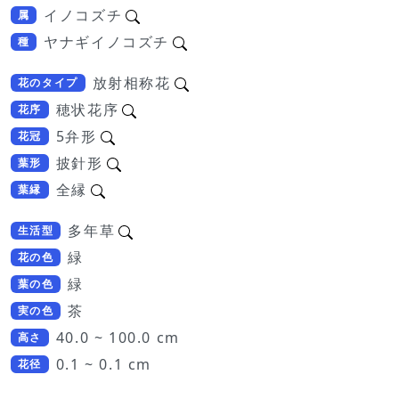
イノコズチ
属
ヤナギイノコズチ
種
放射相称花
花のタイプ
穂状花序
花序
5弁形
花冠
披針形
葉形
全縁
葉縁
多年草
生活型
緑
花の色
緑
葉の色
茶
実の色
40.0 ~ 100.0 cm
高さ
0.1 ~ 0.1 cm
花径