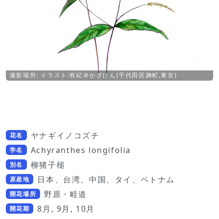
撮影場所: イラスト:有紀＠かぎけん(千代田区麹町,東京)
ヤナギイノコズチ
花名
Achyranthes longifolia
学名
柳猪子槌
別名
日本、台湾、中国、タイ、ベトナム
原産地
野原・畦道
開花場所
8月, 9月, 10月
開花期