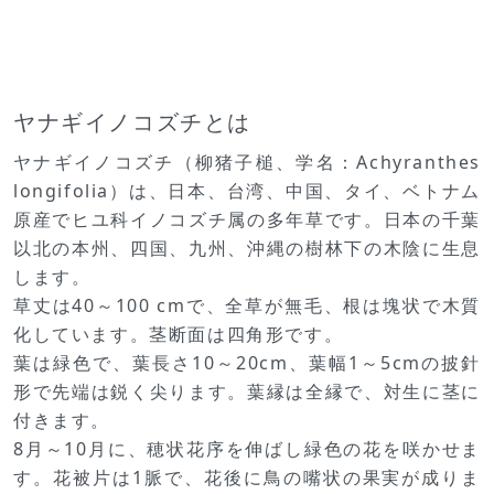
ヤナギイノコズチとは
ヤナギイノコズチ（柳猪子槌、学名：Achyranthes
longifolia）は、日本、台湾、中国、タイ、ベトナム
原産でヒユ科イノコズチ属の多年草です。日本の千葉
以北の本州、四国、九州、沖縄の樹林下の木陰に生息
します。
草丈は40～100 cmで、全草が無毛、根は塊状で木質
化しています。茎断面は四角形です。
葉は緑色で、葉長さ10～20cm、葉幅1～5cmの披針
形で先端は鋭く尖ります。葉縁は全縁で、対生に茎に
付きます。
8月～10月に、穂状花序を伸ばし緑色の花を咲かせま
す。花被片は1脈で、花後に鳥の嘴状の果実が成りま