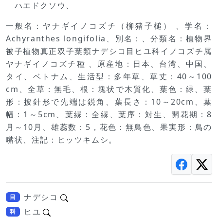
ハエドクソウ、
一般名：ヤナギイノコズチ（柳猪子槌） 、学名：
Achyranthes longifolia、別名：、分類名：植物界
被子植物真正双子葉類ナデシコ目ヒユ科イノコズチ属
ヤナギイノコズチ種 、原産地：日本、台湾、中国、
タイ、ベトナム、生活型：多年草、草丈：40～100
cm、全草：無毛、根：塊状で木質化、葉色：緑、葉
形：披針形で先端は鋭角、葉長さ：10～20cm、葉
幅：1～5cm、葉縁：全縁、葉序：対生、開花期：8
月～10月、雄蕊数：5，花色：無鳥色、果実形：鳥の
嘴状、注記：ヒッツキムシ。
ナデシコ
目
ヒユ
科