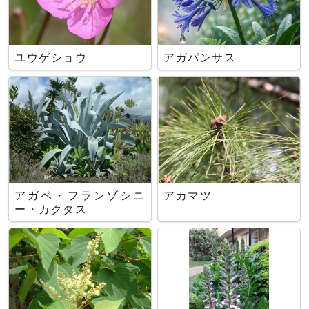
ユウゲショウ
アガパンサス
アガベ・フランゾシニ
アカマツ
ー・カクタス