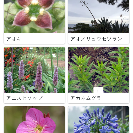
アオキ
アオノリュウゼツラン
アニスヒソップ
アカネムグラ