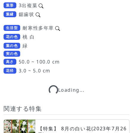
3出複葉
葉形
鋸歯状
葉縁
耐寒性多年草
生活型
桃 白
花の色
緑
葉の色
実の色
50.0 ~ 100.0 cm
高さ
3.0 ~ 5.0 cm
花径
Loading...
Loading...
関連する特集
【特集】 8月の白い花(2023年7月26