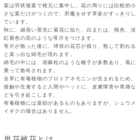
葉は羽状複葉で根元に集中し、花の周りには比較的小
さな葉だけがつくので、邪魔をせず草姿がすっきりし
ています。
秋に、細長い茎先に菊花に似た、白または、桃色、淡
紅紫色の花のような萼片をつけます。
萼片が散った後に、球状の花芯が残り、熟して割れる
と真っ白な綿毛が現れます。
綿毛の中には、胡麻粒のような種子が多数あり、風に
乗って散布されます。
全草に有毒植物のプロトアネモニンが含まれるため、
接触や生食すると人間やペットに、皮膚障害や胃痛な
どを引き起こします。
有毒植物には薬効があるものもありますが、シュウメ
イギクの場合はありません。
単花被花とは