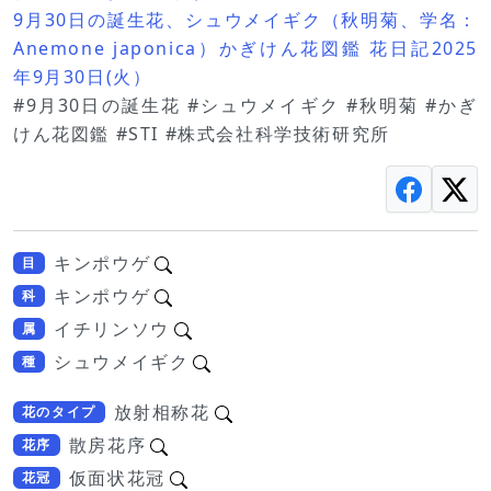
9月30日の誕生花、シュウメイギク（秋明菊、学名：
Anemone japonica）かぎけん花図鑑 花日記2025
年9月30日(火）
#9月30日の誕生花 #シュウメイギク #秋明菊 #かぎ
けん花図鑑 #STI #株式会社科学技術研究所
キンポウゲ
目
キンポウゲ
科
イチリンソウ
属
シュウメイギク
種
放射相称花
花のタイプ
散房花序
花序
仮面状花冠
花冠