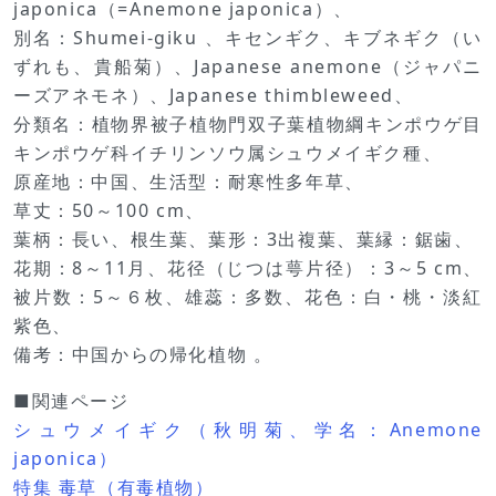
japonica（=Anemone japonica）、
別名：Shumei-giku 、キセンギク、キブネギク（い
ずれも、貴船菊）、Japanese anemone（ジャパニ
ーズアネモネ）、Japanese thimbleweed、
分類名：植物界被子植物門双子葉植物綱キンポウゲ目
キンポウゲ科イチリンソウ属シュウメイギク種、
原産地：中国、生活型：耐寒性多年草、
草丈：50～100 cm、
葉柄：長い、根生葉、葉形：3出複葉、葉縁：鋸歯、
花期：8～11月、花径（じつは萼片径）：3～5 cm、
被片数：5～６枚、雄蕊：多数、花色：白・桃・淡紅
紫色、
備考：中国からの帰化植物 。
■関連ページ
シュウメイギク（秋明菊、学名：Anemone
japonica）
特集 毒草（有毒植物）