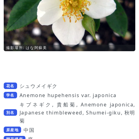
撮影場所: はな阿蘇美
シュウメイギク
花名
Anemone hupehensis var. japonica
学名
キブネギク, 貴船菊, Anemone japonica,
Japanese thimbleweed, Shumei-giku, 秋明
別名
菊
中国
原産地