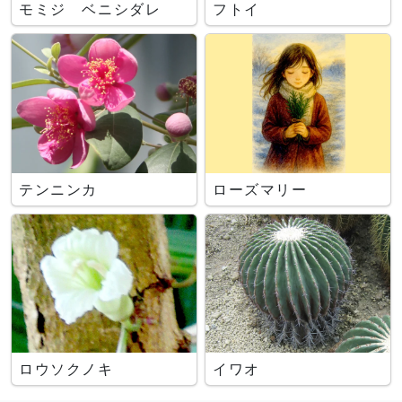
モミジ ベニシダレ
フトイ
テンニンカ
ローズマリー
ロウソクノキ
イワオ