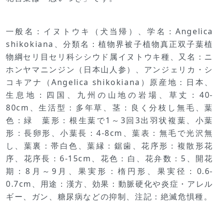
一般名：イヌトウキ（犬当帰）、学名：Angelica
shikokiana、分類名：植物界被子植物真正双子葉植
物綱セリ目セリ科シシウド属イヌトウキ種、又名：ニ
ホンヤマニンジン（日本山人参）、アンジェリカ・シ
コキアナ（Angelica shikokiana）原産地：日本、
生息地：四国、九州の山地の岩場、草丈：40-
80cm、生活型：多年草、茎：良く分枝し無毛、葉
色：緑 葉形：根生葉で1～3回3出羽状複葉、小葉
形：長卵形、小葉長：4-8cm、葉表：無毛で光沢無
し、葉裏：帯白色、葉縁：鋸歯、花序形：複散形花
序、花序長：6-15cm、花色：白、花弁数：5、開花
期：8月～9月、果実形：楕円形、果実径：0.6-
0.7cm、用途：漢方、効果：動脈硬化や炎症・アレル
ギー、ガン、糖尿病などの抑制、注記：絶滅危惧種。