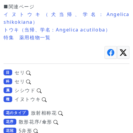
■関連ページ
イヌトウキ（犬当帰、学名：Angelica
shikokiana）
トウキ（当帰、学名：Angelica acutiloba）
特集 薬用植物一覧
セリ
目
セリ
科
シシウド
属
イヌトウキ
種
放射相称花
花のタイプ
散形花序/傘形
花序
5弁形
花冠