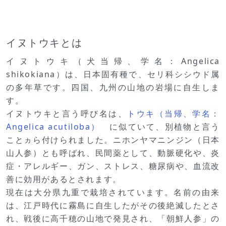
イヌトウキとは
イヌトウキ（犬当帰、学名：Angelica
shikokiana）は、日本固有種で、セリ科シシウド属
の多年草です。四国、九州の山地の岩場に自生しま
す。
イヌトウキと言う呼び名は、
トウキ（当帰、学名：
Angelica acutiloba）
に似ていて、別植物と言う
ことヵら付けられました。ニホンヤマニンジン（日本
山人参）とも呼ばれ、民間薬として、動脈硬化や、炎
症・アレルギー、ガン、ストレス、糖尿病や、血流改
善に効用があるとされます。
現在は大分県九重で栽培されています。名前の由来
は、江戸時代に霧島に自生したがその後絶滅したとさ
れ、戦後に高千穂の山地で発見され、「朝鮮人参」の