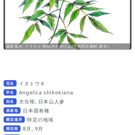
撮影場所: イラスト:有紀＠かぎけん(千代田区麹町,東京)
イヌトウキ
花名
Angelica shikokiana
学名
犬当帰, 日本山人参
別名
日本固有種
原産地
特定の地域
開花場所
8月, 9月
開花期