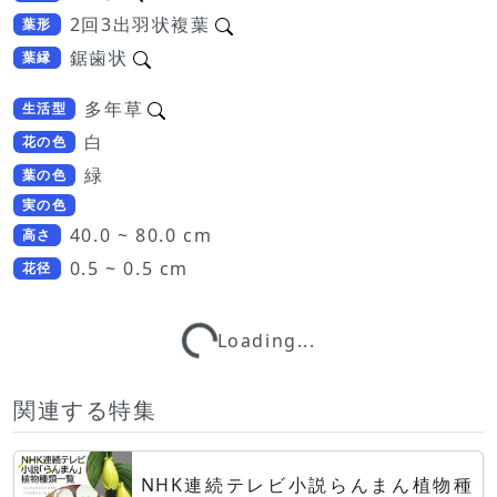
2回3出羽状複葉
葉形
鋸歯状
葉縁
多年草
生活型
白
花の色
緑
葉の色
実の色
40.0 ~ 80.0 cm
高さ
0.5 ~ 0.5 cm
花径
Loading...
Loading...
関連する特集
NHK連続テレビ小説らんまん植物種