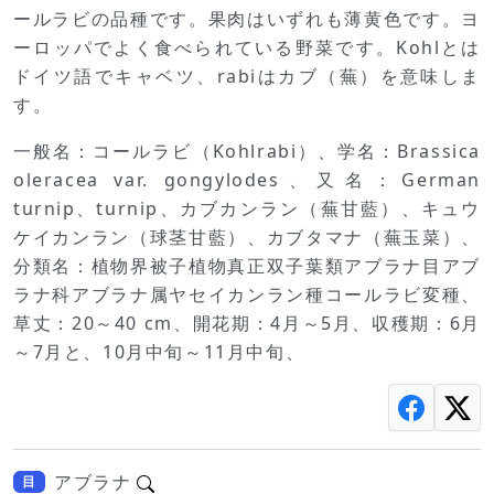
ールラビの品種です。果肉はいずれも薄黄色です。ヨ
ーロッパでよく食べられている野菜です。Kohlとは
ドイツ語でキャベツ、rabiはカブ（蕪）を意味しま
す。
一般名：コールラビ（Kohlrabi）、学名：Brassica
oleracea var. gongylodes、又名：German
turnip、turnip、カブカンラン（蕪甘藍）、キュウ
ケイカンラン（球茎甘藍）、カブタマナ（蕪玉菜）、
分類名：植物界被子植物真正双子葉類アブラナ目アブ
ラナ科アブラナ属ヤセイカンラン種コールラビ変種、
草丈：20～40 cm、開花期：4月～5月、収穫期：6月
～7月と、10月中旬～11月中旬、
アブラナ
目