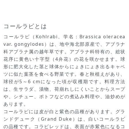
コールラビとは
コールラビ（Kohlrabi、学名：Brassica oleracea
var. gongylodes）は、地中海北部原産で、アブラナ
科アブラナ属の越年草です。アブラナ科特有の、総状
花序に黄色い十字型（4弁花）の花を咲かせます。球
形に肥大化した茎と球体からにょきにょき出るキャベ
ツに似た葉茎を食べる野菜です。春と秋植えがあり、
球径が5～6 cmになった頃が収穫期です。料理方法
は、生サラダ、漬物、荷崩れしにくいことからスープ
や、シチュー、ポトフなどの煮込み料理や、油炒めが
あります。
コールラビには皮が白と紫色の品種があります。グラ
ンドデューク（Grand Duke）は、白いコールラビ
の品種です。コラビレッドは、表面が赤紫色になるコ