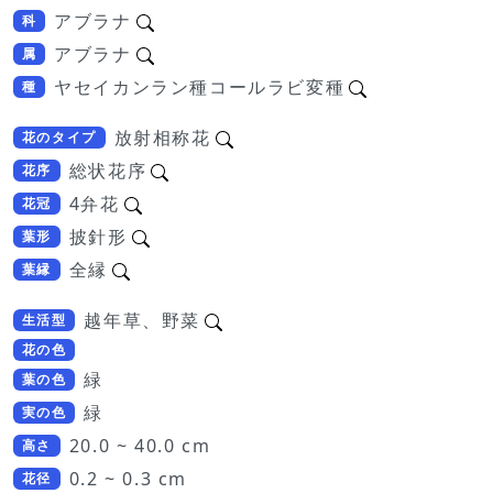
アブラナ
科
アブラナ
属
ヤセイカンラン種コールラビ変種
種
放射相称花
花のタイプ
総状花序
花序
4弁花
花冠
披針形
葉形
全縁
葉縁
越年草、野菜
生活型
花の色
緑
葉の色
緑
実の色
20.0 ~ 40.0 cm
高さ
0.2 ~ 0.3 cm
花径