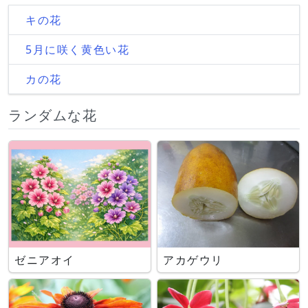
キの花
5月に咲く黄色い花
カの花
ランダムな花
ゼニアオイ
アカゲウリ