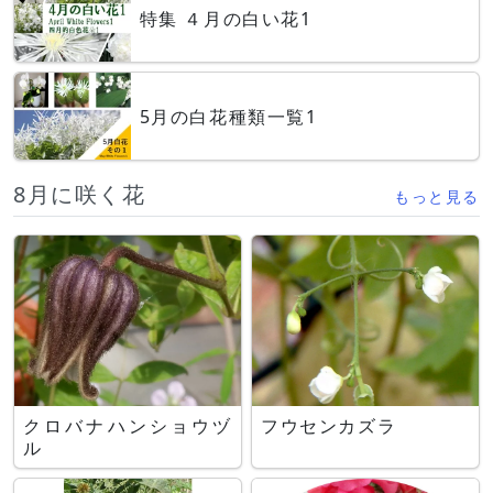
特集 ４月の白い花1
5月の白花種類一覧1
8月に咲く花
もっと見る
クロバナハンショウヅ
フウセンカズラ
ル