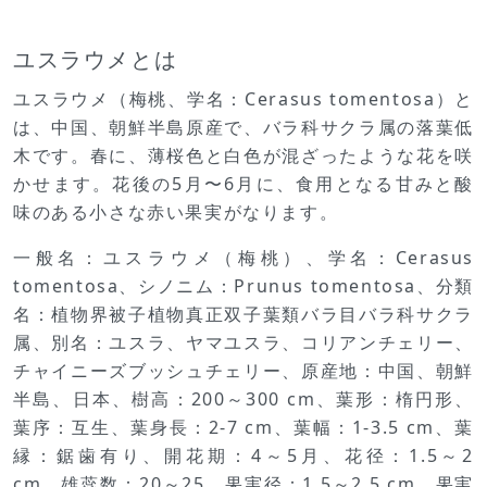
ユスラウメとは
ユスラウメ（梅桃、学名：Cerasus tomentosa）と
は、中国、朝鮮半島原産で、バラ科サクラ属の落葉低
木です。春に、薄桜色と白色が混ざったような花を咲
かせます。花後の5月〜6月に、食用となる甘みと酸
味のある小さな赤い果実がなります。
一般名：ユスラウメ（梅桃）、学名：Cerasus
tomentosa、シノニム：Prunus tomentosa、分類
名：植物界被子植物真正双子葉類バラ目バラ科サクラ
属、別名：ユスラ、ヤマユスラ、コリアンチェリー、
チャイニーズブッシュチェリー、原産地：中国、朝鮮
半島、日本、樹高：200～300 cm、葉形：楕円形、
葉序：互生、葉身長：2-7 cm、葉幅：1-3.5 cm、葉
縁：鋸歯有り、開花期：4～5月、花径：1.5～2
cm、雄蕊数：20～25、果実径：1.5～2.5 cm、果実