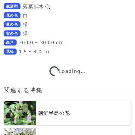
落葉低木
生活型
白
花の色
緑
葉の色
緑
実の色
200.0 ~ 300.0 cm
高さ
Loading...
1.5 ~ 3.0 cm
花径
Loading...
関連する特集
朝鮮半島の花