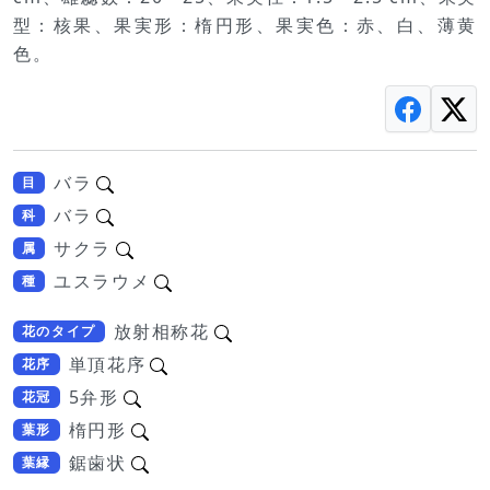
型：核果、果実形：楕円形、果実色：赤、白、薄黄
色。
バラ
目
バラ
科
サクラ
属
ユスラウメ
種
放射相称花
花のタイプ
単頂花序
花序
5弁形
花冠
楕円形
葉形
鋸歯状
葉縁