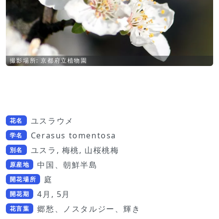
撮影場所: 京都府立植物園
ユスラウメ
花名
Cerasus tomentosa
学名
ユスラ, 梅桃, 山桜桃梅
別名
中国、朝鮮半島
原産地
庭
開花場所
4月, 5月
開花期
郷愁、ノスタルジー、輝き
花言葉