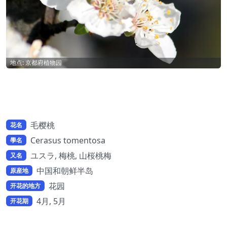
地点: 京都府植物园
毛樱桃
花名
Cerasus tomentosa
學名
ユスラ, 梅桃, 山桜桃梅
又名
中国和朝鲜半岛
原産地
花园
开花的地方
4月, 5月
开花期