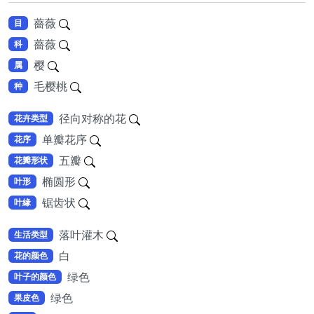
薔薇
目
薔薇
科
樱
属
毛樱桃
种
径向对称的花
花卉类型
单瓣花序
花序
五瓣
花瓣形状
椭圆形
叶形
锯齿状
叶緣
落叶灌木
生活类型
白
花的颜色
绿色
叶子的颜色
绿色
果皮色