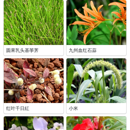
圆果乳头基荸荠
九州血红石蒜
红叶千日紅
小米