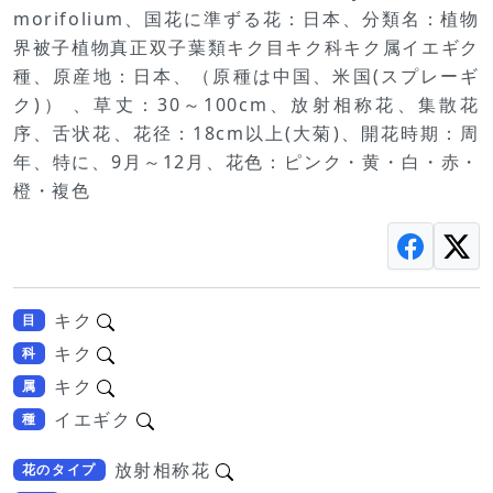
morifolium、国花に準ずる花：日本、分類名：植物
界被子植物真正双子葉類キク目キク科キク属イエギク
種、原産地：日本、（原種は中国、米国(スプレーギ
ク)） 、草丈：30～100cm、放射相称花、集散花
序、舌状花、花径：18cm以上(大菊)、開花時期：周
年、特に、9月～12月、花色：ピンク・黄・白・赤・
橙・複色
キク
目
キク
科
キク
属
イエギク
種
放射相称花
花のタイプ