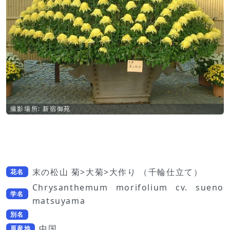
撮影場所: 新宿御苑
末の松山 菊>大菊>大作り （千輪仕立て）
花名
Chrysanthemum morifolium cv. sueno
学名
matsuyama
別名
中国
原産地