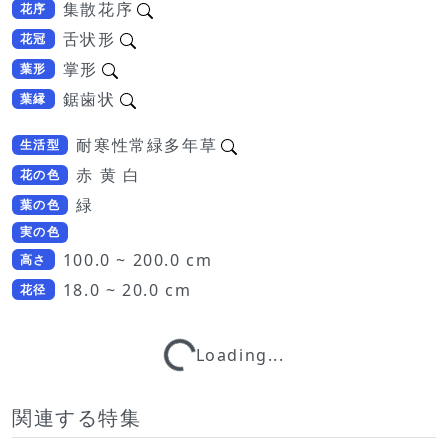
集散花序
花序
舌状形
花冠
掌形
葉形
鋸歯状
葉縁
耐寒性常緑多年草
生活型
赤 黄 白
花の色
緑
葉の色
実の色
100.0 ~ 200.0 cm
高さ
Loading...
18.0 ~ 20.0 cm
花径
Loading...
関連する特集