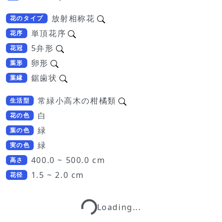
放射相称花
花のタイプ
単頂花序
花序
5弁形
花冠
卵形
葉形
鋸歯状
葉縁
常緑小高木の柑橘類
生活型
白
花の色
緑
葉の色
緑
実の色
400.0 ~ 500.0 cm
高さ
1.5 ~ 2.0 cm
花径
Loading...
Loading...