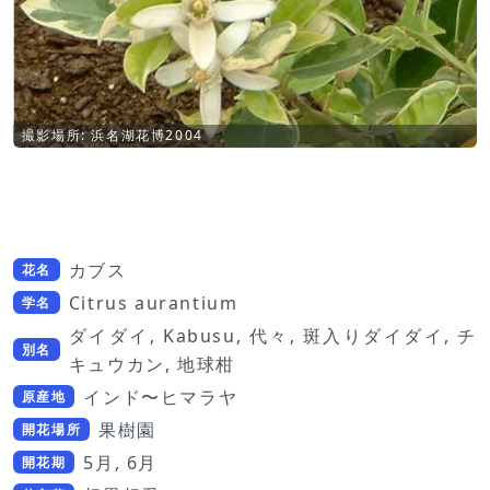
撮影場所: 浜名湖花博2004
カブス
花名
Citrus aurantium
学名
ダイダイ, Kabusu, 代々, 斑入りダイダイ, チ
別名
キュウカン, 地球柑
インド〜ヒマラヤ
原産地
果樹園
開花場所
5月, 6月
開花期