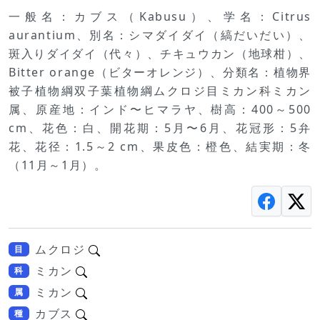
一般名：カブス（Kabusu）、学名：Citrus
aurantium、別名：シマダイダイ（縞だいだい）、
斑入りダイダイ（代々）、チキュウカン（地球柑）、
Bitter orange（ビターオレンジ）、分類名：植物界
被子植物綱双子葉植物綱ムクロジ目ミカン科ミカン
属、原産地：インド〜ヒマラヤ、樹高：400～500
cm、花色：白、開花期：5月〜6月、花冠形：5弁
花、花径：1.5～2 cm、果皮色：橙色、結実期：冬
（11月～1月）。
ムクロジ
目
ミカン
科
ミカン
属
カブス
種