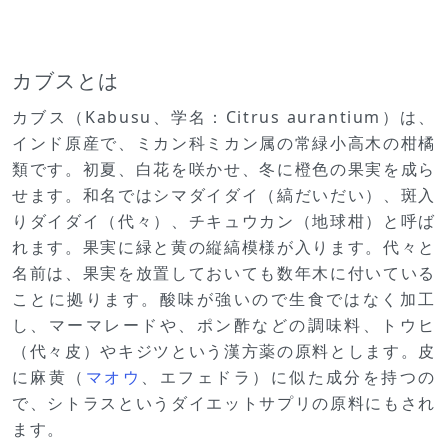
カブスとは
カブス（Kabusu、学名：Citrus aurantium）は、
インド原産で、ミカン科ミカン属の常緑小高木の柑橘
類です。初夏、白花を咲かせ、冬に橙色の果実を成ら
せます。和名ではシマダイダイ（縞だいだい）、斑入
りダイダイ（代々）、チキュウカン（地球柑）と呼ば
れます。果実に緑と黄の縦縞模様が入ります。代々と
名前は、果実を放置しておいても数年木に付いている
ことに拠ります。酸味が強いので生食ではなく加工
し、マーマレードや、ポン酢などの調味料、トウヒ
（代々皮）やキジツという漢方薬の原料とします。皮
に麻黄（
マオウ
、エフェドラ）に似た成分を持つの
で、シトラスというダイエットサプリの原料にもされ
ます。