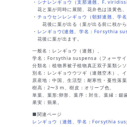
・
シナレンギョウ（支那連翹、F. viridiss
花と葉が同時に展開、花弁色は淡黄色、
・
チョウセンレンギョウ（朝鮮連翹、学名：For
花後に葉が出る（葉が出る前に枝から
・
レンギョウ(連翹、学名：Forsythia su
花後に葉が出ます。
一般名：レンギョウ（連翹）、
学名：Forsythia suspensa（フォー
分類名：植物界被子植物真正双子葉類シ
別名：レンギョウウツギ（連翹空木）、イタチハ
原産地：中国、生活型：耐寒性・蔓性落
樹高：2〜3 m、樹皮：オリーブ色、
単葉、葉形:卵形、葉序：対生、葉縁：鋸歯
果実：蒴果。
■関連ページ
レンギョウ（連翹、学名：Forsythia sus