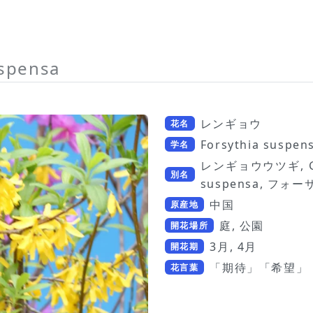
uspensa
レンギョウ
花名
Forsythia suspen
学名
レンギョウウツギ, Gol
別名
suspensa, フォ
中国
原産地
庭, 公園
開花場所
3月, 4月
開花期
「期待」「希望」
花言葉