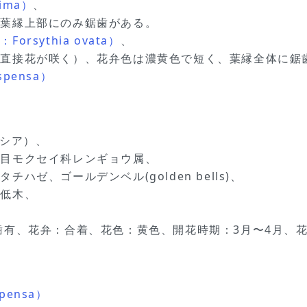
ima）
、
葉縁上部にのみ鋸歯がある。
sythia ovata）
、
直接花が咲く）、花弁色は濃黄色で短く、葉縁全体に
spensa）
サイシア）、
ソ目モクセイ科レンギョウ属、
ゼ、ゴールデンベル(golden bells)、
葉低木、
有、花弁：合着、花色：黄色、開花時期：3月〜4月、花径：
pensa）