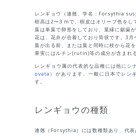
レンギョウ（連翹、学名：Forsythia
樹高は2〜3 mで、樹皮はオリーブ色をし
葉は単葉で卵形をしており、葉縁に鋸歯
花は、花弁が合着しており筒状です。3月〜
葉が出る前、または葉と同時に枝から花
果実にはルチン(rutin)等の成分が含
レンギョウ属の代表的な品種には他に
シナ
ovata）
があります。一般に日本でレン
す。
レンギョウの種類
連翹（Forsythia）には数種類あり、