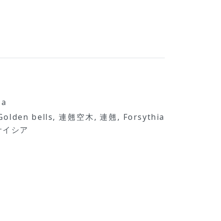
sa
den bells, 連翹空木, 連翹, Forsythia
ーサイシア