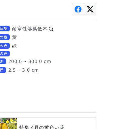
耐寒性落葉低木
活型
黄
の色
緑
の色
の色
200.0 ~ 300.0 cm
さ
2.5 ~ 3.0 cm
径
特集 4月の黄色い花